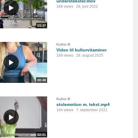
understekster.mov
348 views
28. juni 2022
03:37
Kultur Ø
Video til kulturvitaminer
169 views
28. august 2025
00:48
Kultur Ø
stolemotion m. tekst.mp4
164 views
7. september 2021
02:01