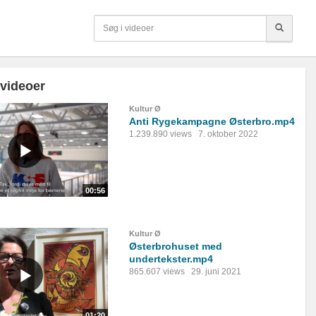
 videoer
Kultur Ø
Anti Rygekampagne Østerbro.mp4
1.239.890 views
7. oktober 2022
00:56
Kultur Ø
Østerbrohuset med
undertekster.mp4
865.607 views
29. juni 2021
01:20