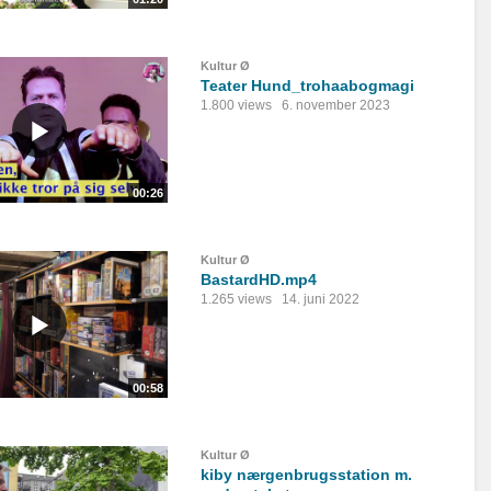
Kultur Ø
Teater Hund_trohaabogmagi
1.800 views
6. november 2023
00:26
Kultur Ø
BastardHD.mp4
1.265 views
14. juni 2022
00:58
Kultur Ø
kiby nærgenbrugsstation m.