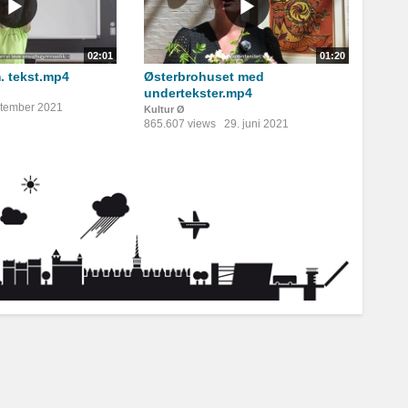
02:01
01:20
. tekst.mp4
Østerbrohuset med
undertekster.mp4
ptember 2021
Kultur Ø
865.607 views
29. juni 2021