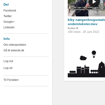
Del
Facebook
Twitter
kiby nærgenbrugsstati
Google+
understekster.mov
Linkedin
Kultur Ø
348 views
28. juni 2022
Info
Om videoportalen
Gå til www.kk.dk
Log ind
Log ud
Til Forsiden