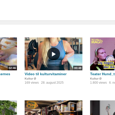
02:46
00:48
gernes
Video til kulturvitaminer
Teater Hund_
Kultur Ø
Kultur Ø
169 views
28. august 2025
1.800 views
6. 