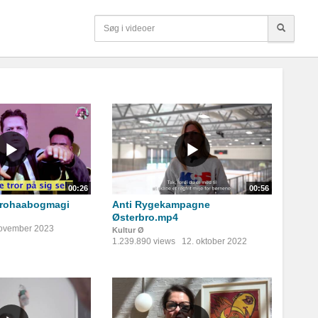
00:26
00:56
trohaabogmagi
Anti Rygekampagne
Østerbro.mp4
november 2023
Kultur Ø
1.239.890 views
12. oktober 2022