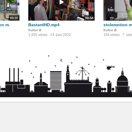
03:37
00:58
on m.
BastardHD.mp4
stolemotion m
Kultur Ø
Kultur Ø
1.265 views
14. juni 2022
164 views
7. se