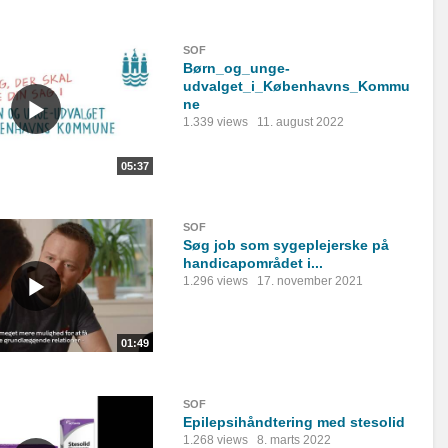
SOF
Børn_og_unge-
udvalget_i_Københavns_Kommu
ne
1.339 views
11. august 2022
05:37
SOF
Søg job som sygeplejerske på
handicapområdet i...
1.296 views
17. november 2021
01:49
SOF
Epilepsihåndtering med stesolid
1.268 views
8. marts 2022