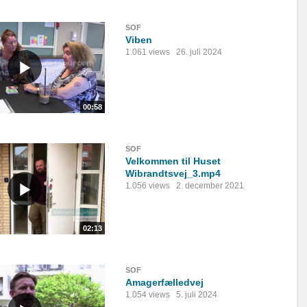
SOF
Viben
1.061 views
26. juli 2024
00:58
SOF
Velkommen til Huset
Wibrandtsvej_3.mp4
1.056 views
2. december 2021
02:13
SOF
Amagerfælledvej
1.054 views
5. juli 2024