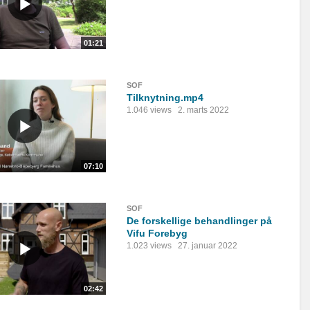
01:21
SOF
Tilknytning.mp4
1.046 views
2. marts 2022
07:10
SOF
De forskellige behandlinger på
Vifu Forebyg
1.023 views
27. januar 2022
02:42