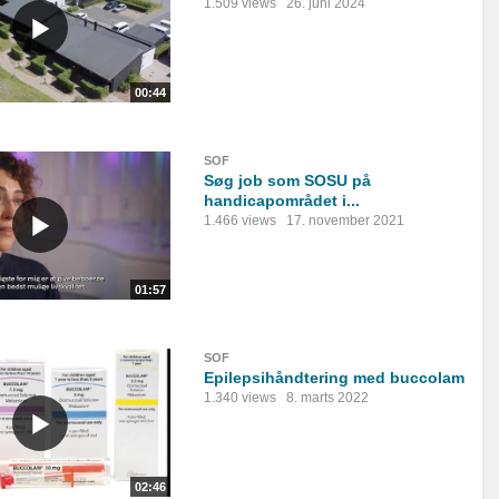
1.509 views
26. juni 2024
00:44
SOF
Søg job som SOSU på
handicapområdet i...
1.466 views
17. november 2021
01:57
SOF
Epilepsihåndtering med buccolam
1.340 views
8. marts 2022
02:46