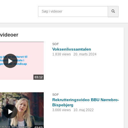
 videoer
SOF
Voksenlivssamtalen
1.838 views
20. marts 2024
03:12
SOF
Rekrutteringsvideo BBU Nørrebro-
Bispebjerg
3.666 views
10. maj 2022
02:53