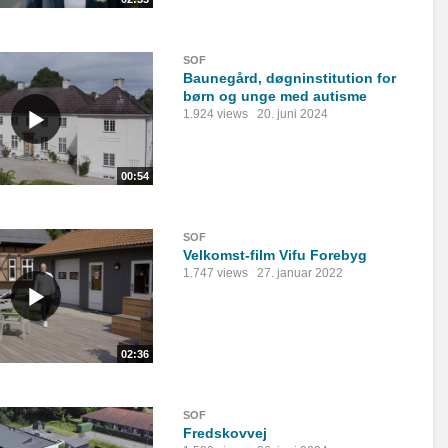
SOF
Baunegård, døgninstitution for
børn og unge med autisme
1.924 views
20. juni 2024
00:54
SOF
Velkomst-film Vifu Forebyg
1.747 views
27. januar 2022
02:36
SOF
Fredskovvej