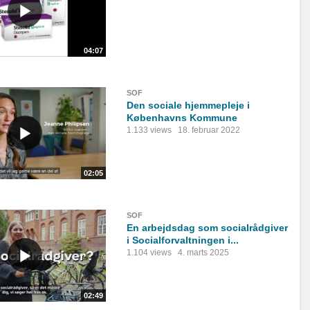
04:07
SOF
Den sociale hjemmepleje i
Københavns Kommune
1.133 views
18. februar 2022
02:05
SOF
En arbejdsdag som socialrådgiver
i Socialforvaltningen i...
1.104 views
4. marts 2025
02:49