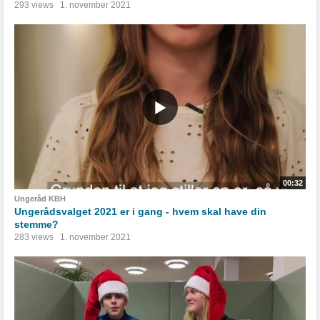
293 views
1. november 2021
00:32
Ungeråd KBH
Ungerådsvalget 2021 er i gang - hvem skal have din
stemme?
283 views
1. november 2021