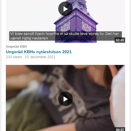
02:41
Ungeråd KBH
Ungeråd KBHs nytårshilsen 2021
233 views
15. december 2021
00:37