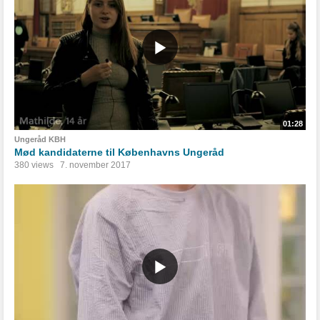
01:28
Ungeråd KBH
Mød kandidaterne til Københavns Ungeråd
380 views
7. november 2017