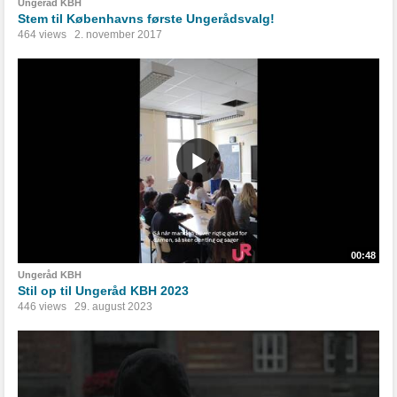
Ungeråd KBH
Stem til Københavns første Ungerådsvalg!
464 views
2. november 2017
00:48
Ungeråd KBH
Stil op til Ungeråd KBH 2023
446 views
29. august 2023