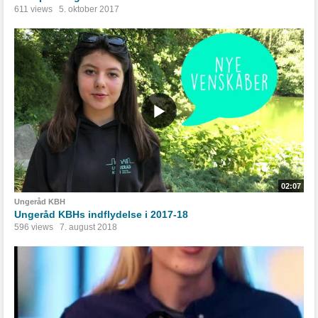
611 views
5. oktober 2017
02:07
Ungeråd KBH
Ungeråd KBHs indflydelse i 2017-18
596 views
7. august 2018