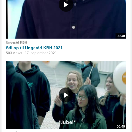
00:48
Ungeråd KBH
Stil op til Ungeråd KBH 2021
503 views
17. september 2021
00:49