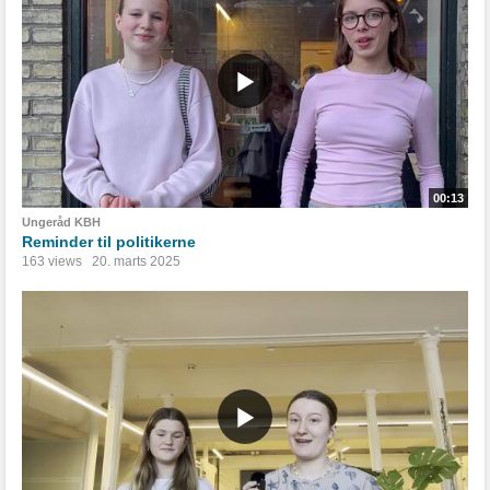
00:13
Ungeråd KBH
Reminder til politikerne
163 views
20. marts 2025