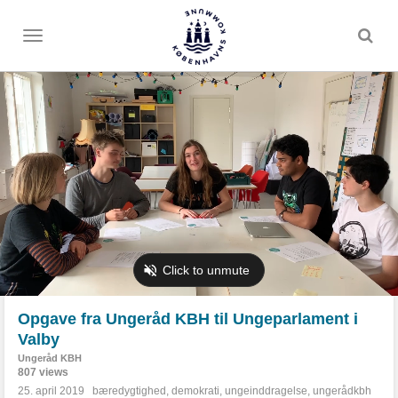
Toggle
menu
Opgave fra Ungeråd KBH til Ungeparlament i
Valby
Ungeråd KBH
807 views
25. april 2019
bæredygtighed
,
demokrati
,
ungeinddragelse
,
ungerådkbh