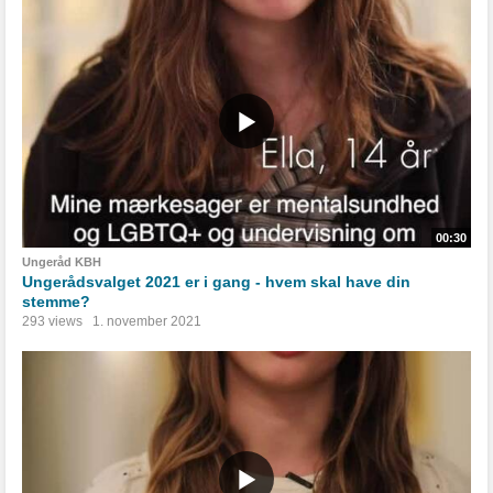
00:30
Ungeråd KBH
Ungerådsvalget 2021 er i gang - hvem skal have din
stemme?
293 views
1. november 2021