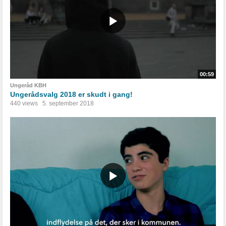
00:59
Ungeråd KBH
Ungerådsvalg 2018 er skudt i gang!
440 views
5. september 2018