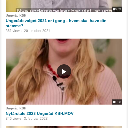
00:39
Ungeråd KBH
Ungerådsvalget 2021 er i gang - hvem skal have din
stemme?
361 views
20. oktober 2021
01:08
Ungeråd KBH
Nytårstale 2023 Ungeråd KBH.MOV
346 views
3. februar 2023