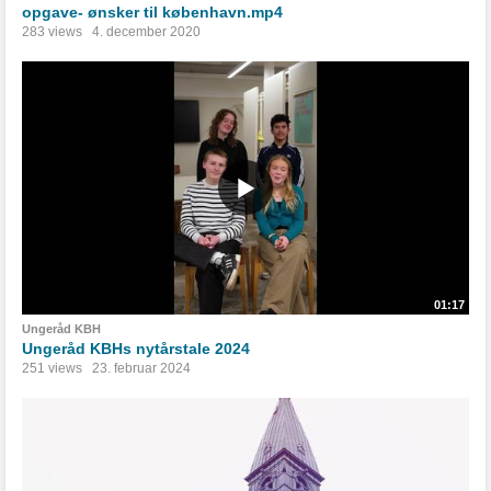
opgave- ønsker til københavn.mp4
283 views
4. december 2020
01:17
Ungeråd KBH
Ungeråd KBHs nytårstale 2024
251 views
23. februar 2024