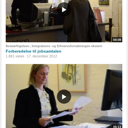
04:08
Beskæftigelses-, Integrations- og Erhvervsforvaltningen ekstern
Forberedelse til jobsamtalen
1.861 views
17. december 2012
05:13