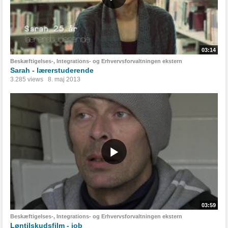
03:14
Beskæftigelses-, Integrations- og Erhvervsforvaltningen ekstern
Sarah - lærerstuderende
3.285 views
8. maj 2013
03:59
Beskæftigelses-, Integrations- og Erhvervsforvaltningen ekstern
Løntilskudsfilm - job