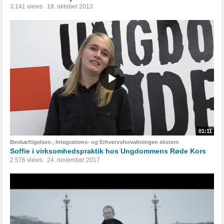
3.141 views
18. oktober 2013
01:11
Beskæftigelses-, Integrations- og Erhvervsforvaltningen ekstern
Soffie i virksomhedspraktik hos Ungdommens Røde Kors
2.576 views
24. november 2017