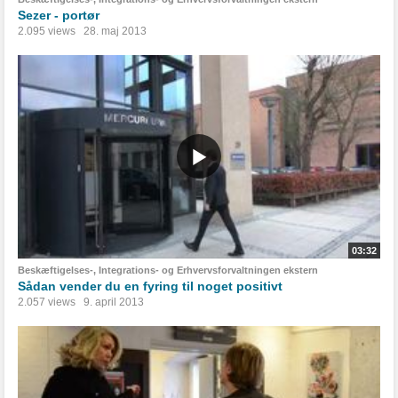
Sezer - portør
2.095 views
28. maj 2013
03:32
Beskæftigelses-, Integrations- og Erhvervsforvaltningen ekstern
Sådan vender du en fyring til noget positivt
2.057 views
9. april 2013