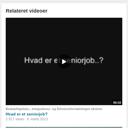
Relateret videoer
06:02
Beskæftigelses-, Integrations- og Erhvervsforvaltningen ekstern
Hvad er et seniorjob?
2.917 views
6. marts 2013