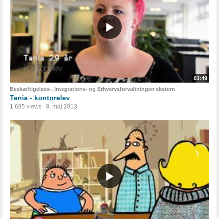
03:49
Beskæftigelses-, Integrations- og Erhvervsforvaltningen ekstern
Tania - kontorelev
1.695 views
8. maj 2013