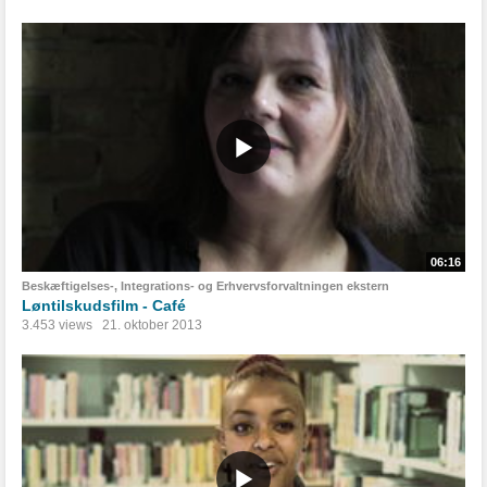
06:16
Beskæftigelses-, Integrations- og Erhvervsforvaltningen ekstern
Løntilskudsfilm - Café
3.453 views
21. oktober 2013