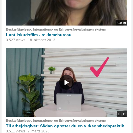
04:19
Beskæftigelses-, Integrations- og Erhvervsforvaltningen ekstern
Løntilskudsfilm - reklamebureau
3.527 views
18. oktober 2013
10:11
Beskæftigelses-, Integrations- og Erhvervsforvaltningen ekstern
Til arbejdsgiver: Sådan opretter du en virksomhedspraktik
3.511 views
7. marts 2023