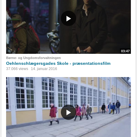
03:47
Børne- og Ungdomsforvaltningen
Oehlenschlægersgades Skole - præsentationsfilm
37.066 views
14. januar 2016