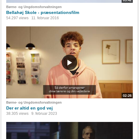
03:42
Børne- og Ungdomsforvaltningen
Bellahøj Skole - præsentationsfilm
54.297 views
11. februar 2016
02:26
Børne- og Ungdomsforvaltningen
Der er altid en god vej
38.305 views
9. februar 2023