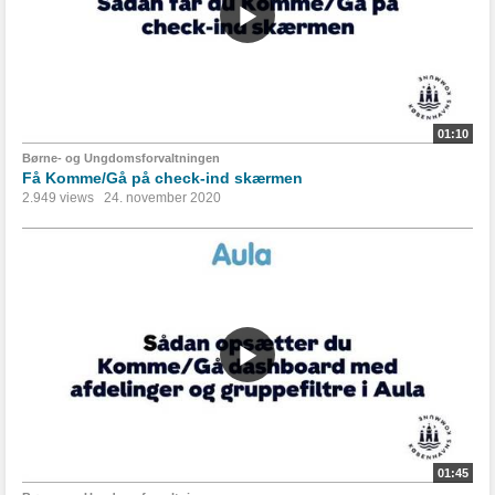
01:10
Børne- og Ungdomsforvaltningen
Få Komme/Gå på check-ind skærmen
2.949 views
24. november 2020
01:45