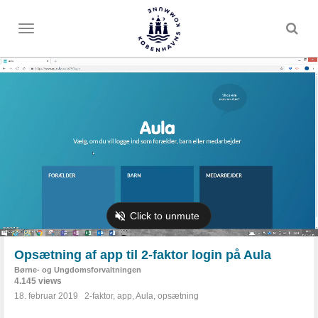
Toggle
menu
Opsætning af app til 2-faktor login på Aula
Børne- og Ungdomsforvaltningen
4.145 views
18. februar 2019
2-faktor
,
app
,
Aula
,
opsætning