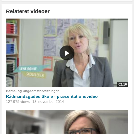
Relateret videoer
02:16
Børne- og Ungdomsforvaltningen
Rådmandsgades Skole - præsentationsvideo
127.975 views
18. november 2014