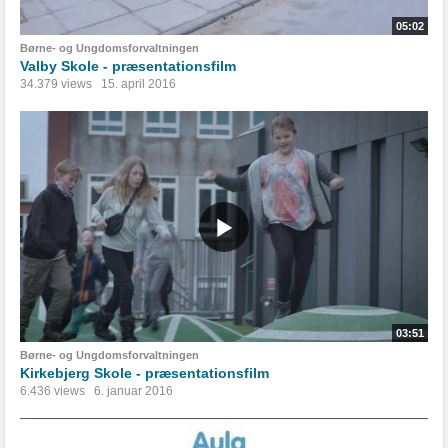
05:02
Børne- og Ungdomsforvaltningen
Valby Skole - præsentationsfilm
34.379 views
15. april 2016
03:51
Børne- og Ungdomsforvaltningen
Kirkebjerg Skole - præsentationsfilm
6.436 views
6. januar 2016