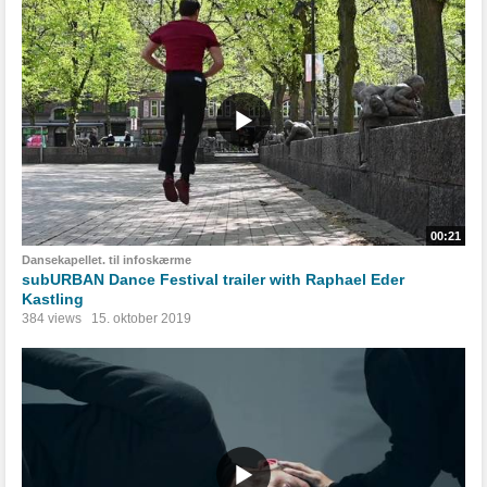
00:21
Dansekapellet. til infoskærme
subURBAN Dance Festival trailer with Raphael Eder
Kastling
384 views
15. oktober 2019