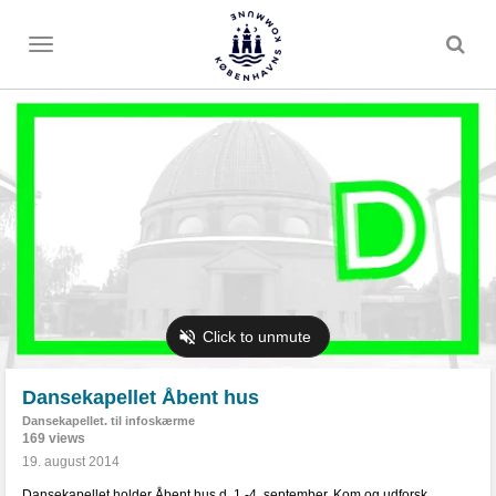
Toggle
menu
Dansekapellet Åbent hus
Dansekapellet. til infoskærme
169 views
19. august 2014
Dansekapellet holder Åbent hus d. 1.-4. september. Kom og udforsk