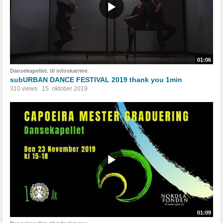
01:06
Dansekapellet. til infoskærme
subURBAN DANCE FESTIVAL 2019 thank you 1min
310 views
15. oktober 2019
01:09