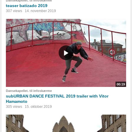
Dansekapellet. til infoskærme
teaser batizado 2019
307 views
14. november 2019
00:19
Dansekapellet. til infoskærme
subURBAN DANCE FESTIVAL 2019 trailer with Vitor
Hamamoto
305 views
15. oktober 2019