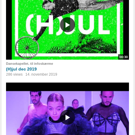
00:30
Dansekapellet. til infoskærme
(H)jul dec 2019
286 views
14. november 2019