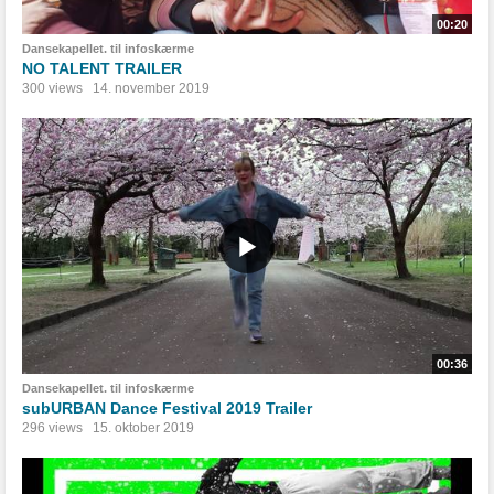
00:20
Dansekapellet. til infoskærme
NO TALENT TRAILER
300 views
14. november 2019
00:36
Dansekapellet. til infoskærme
subURBAN Dance Festival 2019 Trailer
296 views
15. oktober 2019