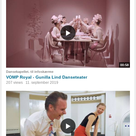
00:58
Dansekapellet. til infoskærme
VOMP Royal - Gunilla Lind Danseteater
207 views
11. september 2019