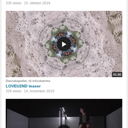
335 views
15. oktober 2019
01:00
Dansekapellet. til infoskærme
LOVEU2ND teaser
328 views
14. november 2019