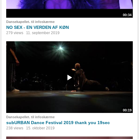
00:34
Dansekapellet. til infoskærme
NO SEX - EN VERDEN AF KØN
279 views
11. september 2019
00:19
Dansekapellet. til infoskærme
subURBAN Dance Festival 2019 thank you 19sec
238 views
15. oktober 2019