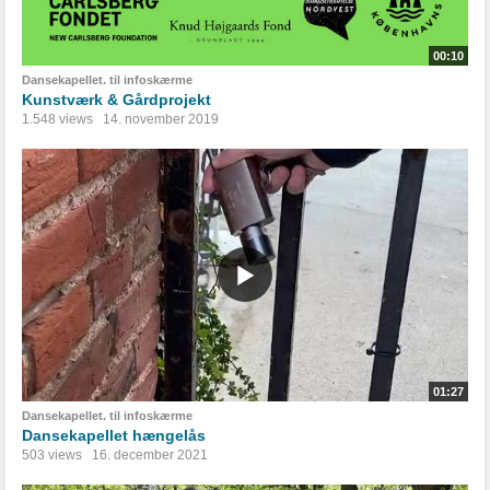
00:10
Dansekapellet. til infoskærme
Kunstværk & Gårdprojekt
1.548 views
14. november 2019
01:27
Dansekapellet. til infoskærme
Dansekapellet hængelås
503 views
16. december 2021