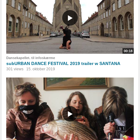
00:18
Dansekapellet. til infoskærme
subURBAN DANCE FESTIVAL 2019 trailer w SANTANA
301 views
15. oktober 2019