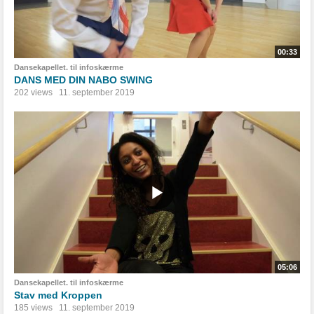
00:33
Dansekapellet. til infoskærme
DANS MED DIN NABO SWING
202 views
11. september 2019
05:06
Dansekapellet. til infoskærme
Stav med Kroppen
185 views
11. september 2019