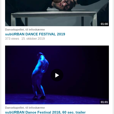
01:00
Dansekapellet. til infoskærme
subURBAN DANCE FESTIVAL 2019
373 views
15. oktober 2019
01:01
Dansekapellet. til infoskærme
subURBAN Dance Festival 2018, 60 sec. trailer