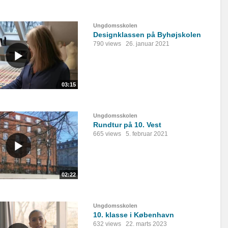
Ungdomsskolen
Designklassen på Byhøjskolen
790 views
26. januar 2021
03:15
Ungdomsskolen
Rundtur på 10. Vest
665 views
5. februar 2021
02:22
Ungdomsskolen
10. klasse i København
632 views
22. marts 2023