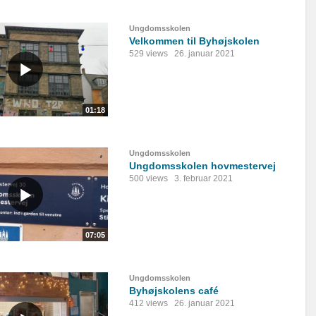
Ungdomsskolen
Velkommen til Byhøjskolen
529 views
26. januar 2021
01:18
Ungdomsskolen
Ungdomsskolen hovmestervej
500 views
3. februar 2021
07:05
Ungdomsskolen
Byhøjskolens café
412 views
26. januar 2021