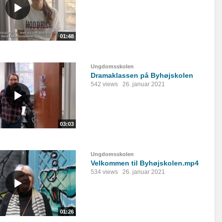
01:48
Ungdomsskolen
Dramaklassen på Byhøjskolen
542 views
26. januar 2021
03:03
Ungdomsskolen
Velkommen til Byhøjskolen.mp4
534 views
26. januar 2021
01:26