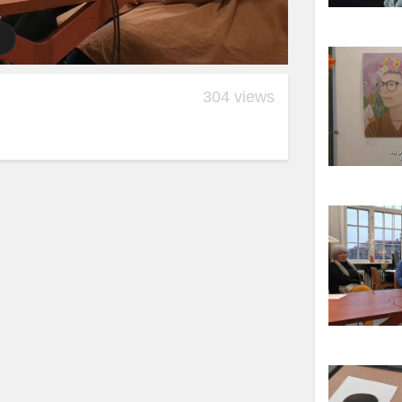
304 views