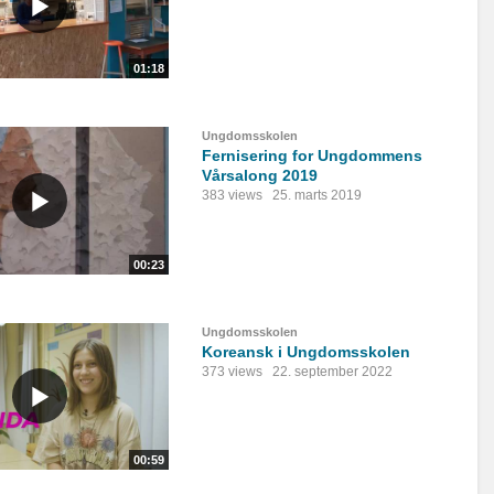
01:18
Ungdomsskolen
Fernisering for Ungdommens
Vårsalong 2019
383 views
25. marts 2019
00:23
Ungdomsskolen
Koreansk i Ungdomsskolen
373 views
22. september 2022
00:59