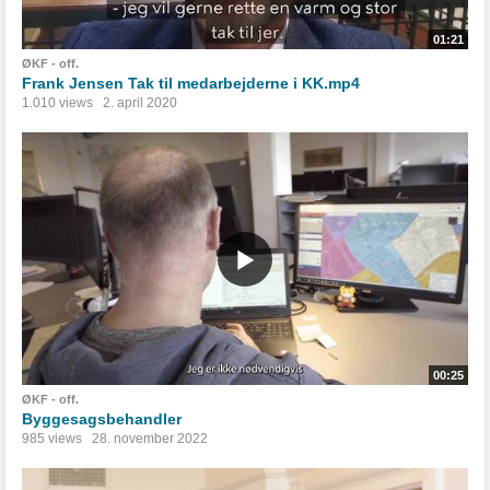
01:21
ØKF - off.
Frank Jensen Tak til medarbejderne i KK.mp4
1.010 views
2. april 2020
00:25
ØKF - off.
Byggesagsbehandler
985 views
28. november 2022