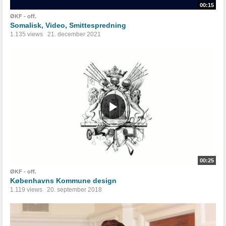
00:15
ØKF - off.
Somalisk, Video, Smittespredning
1.135 views
21. december 2021
00:25
ØKF - off.
Københavns Kommune design
1.119 views
20. september 2018