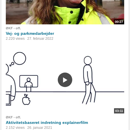
00:27
ØKF - off.
Vej- og parkmedarbejder
2.220 views
27. februar 2022
03:11
ØKF - off.
Aktivitetsbaseret indretning explainerfilm
2.152 views
26. januar 2021