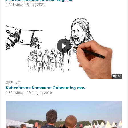
1.841 views
5. maj 2021
02:10
ØKF - off.
Københavns Kommune Onboarding.mov
1.604 views
12. august 2019