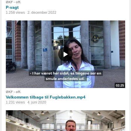
ØKF - off.
P-vagt
1.258 views
2. december 2022
02:25
ØKF - off.
Velkommen tilbage til Fuglebakken.mp4
1.231 views
4. juni 2020