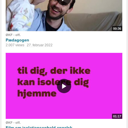
00:36
ØKF - off.
Pædagogen
2.007 views
27. februar 2022
01:17
ØKF - off.
Film om isolationsophold engelsk