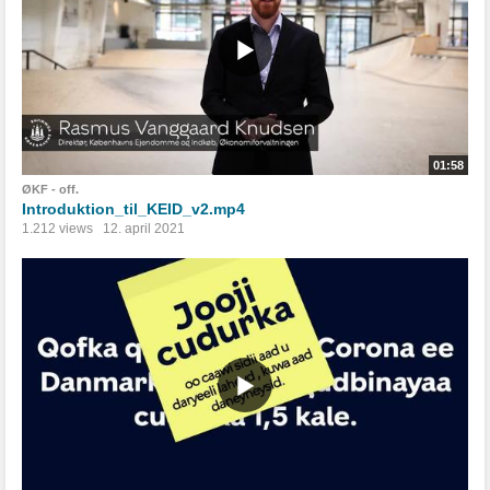
01:58
ØKF - off.
Introduktion_til_KEID_v2.mp4
1.212 views
12. april 2021