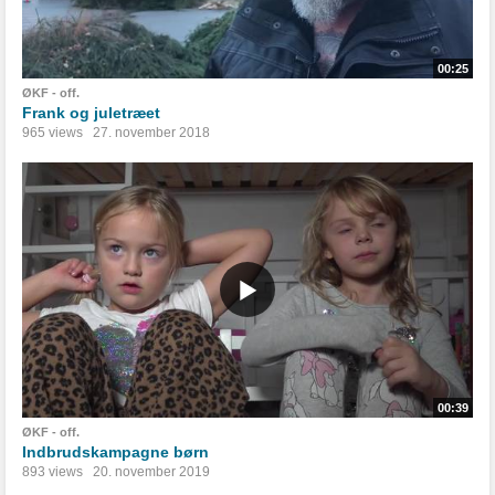
00:25
ØKF - off.
Frank og juletræet
965 views
27. november 2018
00:39
ØKF - off.
Indbrudskampagne børn
893 views
20. november 2019