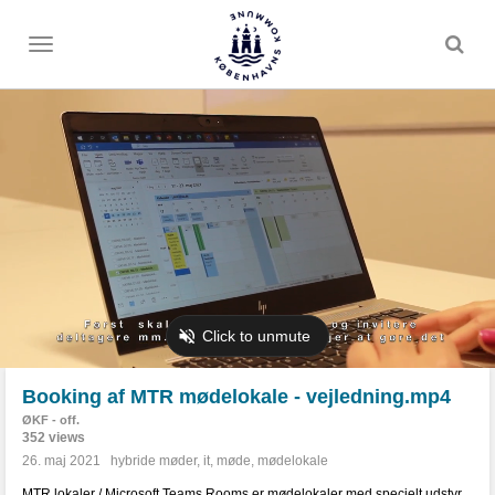
Toggle
menu
Booking af MTR mødelokale - vejledning.mp4
ØKF - off.
352 views
26. maj 2021
hybride møder
,
it
,
møde
,
mødelokale
MTR lokaler / Microsoft Teams Rooms er mødelokaler med specielt udstyr.