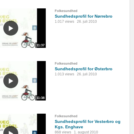
Folkesundhed
Sundhedsprofil for Nørrebro
1.017 views
26. juli 2010
11:37
Folkesundhed
Sundhedsprofil for Østerbro
1.013 views
26. juli 2010
11:38
Folkesundhed
Sundhedsprofil for Vesterbro og
Kgs. Enghave
868 views
1. august 2010