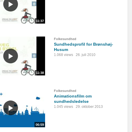
11:37
Folkesundhed
Sundhedsprofil for Brønshøj-
Husum
1.068 views
26. juli 2010
11:38
Folkesundhed
Animationsfilm om
sundhedsledelse
1.045 views
29. oktober 2013
06:59