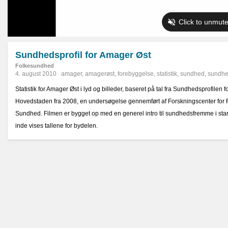
Sundhedsprofil for Amager Øst
Folkesundhed
4. august 2010
amager
,
amagerøst
,
forebyggelse
,
statistik
,
sundhed
,
sundhe
Statistik for Amager Øst i lyd og billeder, baseret på tal fra Sundhedsprofilen 
Hovedstaden fra 2008, en undersøgelse gennemført af Forskningscenter for
Sundhed. Filmen er bygget op med en generel intro til sundhedsfremme i star
inde vises tallene for bydelen.