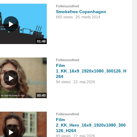
Folkesundhed
Smokefree Copenhagen
665 views
25. marts 2014
01:48
Folkesundhed
Film
1_KK_16x9_1920x1080_300126_H
264
94 views
22. maj 2026
00:40
Folkesundhed
Film
2_KK_Hero_16x9_1920x1080_300
126_H264
85 views
22. maj 2026