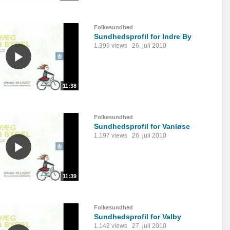
Folkesundhed
Sundhedsprofil for Indre By
1.399 views
26. juli 2010
11:38
Folkesundhed
Sundhedsprofil for Vanløse
1.197 views
26. juli 2010
11:39
Folkesundhed
Sundhedsprofil for Valby
1.142 views
27. juli 2010