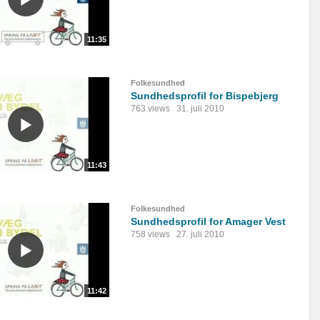
11:35
Folkesundhed
Sundhedsprofil for Bispebjerg
763 views
31. juli 2010
11:43
Folkesundhed
Sundhedsprofil for Amager Vest
758 views
27. juli 2010
11:42