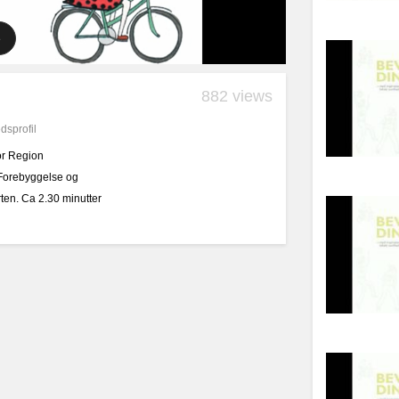
882 views
dsprofil
for Region
 Forebyggelse og
ten. Ca 2.30 minutter