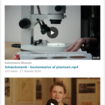
04:06
Københavns Museum
Arkæobotanik - bestemmelse af planteart.mp4
323 views
27. februar 2024