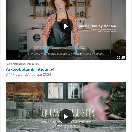
03:25
Københavns Museum
Arkæobotanik intro.mp4
377 views
27. februar 2024