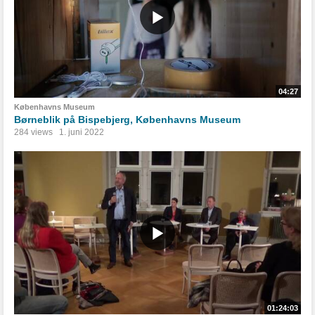
04:27
Københavns Museum
Børneblik på Bispebjerg, Københavns Museum
284 views
1. juni 2022
01:24:03