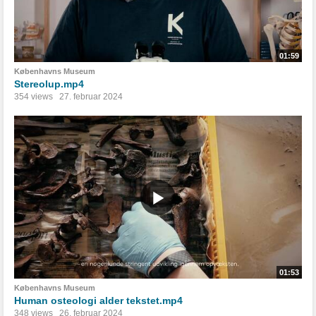
01:59
Københavns Museum
Stereolup.mp4
354 views
27. februar 2024
01:53
Københavns Museum
Human osteologi alder tekstet.mp4
348 views
26. februar 2024