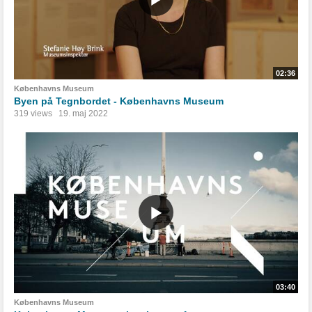
02:36
Københavns Museum
Byen på Tegnbordet - Københavns Museum
319 views
19. maj 2022
03:40
Københavns Museum