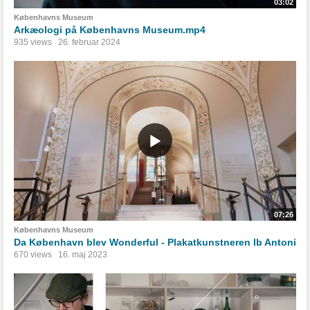
03:02
Københavns Museum
Arkæologi på Københavns Museum.mp4
935 views
26. februar 2024
07:26
Københavns Museum
Da København blev Wonderful - Plakatkunstneren Ib Antoni
670 views
16. maj 2023