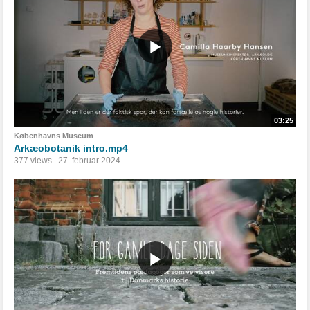
03:25
Københavns Museum
Arkæobotanik intro.mp4
377 views
27. februar 2024