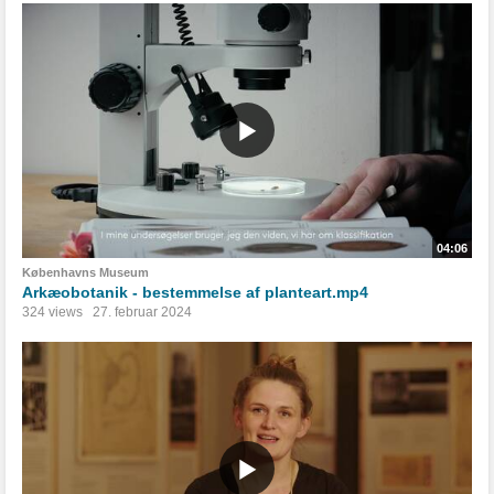
04:06
Københavns Museum
Arkæobotanik - bestemmelse af planteart.mp4
324 views
27. februar 2024