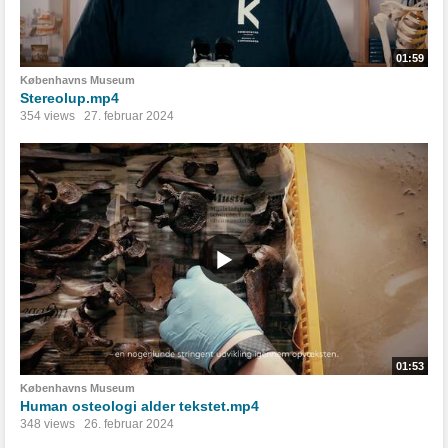
01:59
Københavns Museum
Stereolup.mp4
354 views
27. februar 2024
01:53
Københavns Museum
Human osteologi alder tekstet.mp4
348 views
26. februar 2024