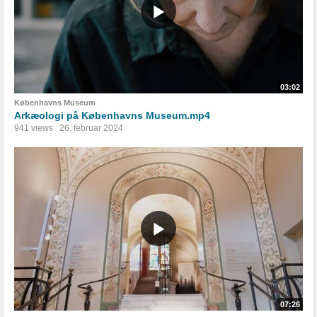
03:02
Københavns Museum
Arkæologi på Københavns Museum.mp4
941 views
26. februar 2024
07:26