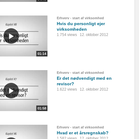
Erhverv - start af virksomhed
Hvis du personligt ejer
virksomheden
1.754 views
12. oktober 2012
01:14
Erhverv - start af virksomhed
Er det nødvendigt med en
revisor?
1.622 views
12. oktober 2012
01:58
Erhverv - start af virksomhed
Hvad er et årsregnskab?
1.582 views
12. oktober 2012