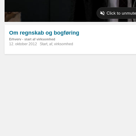
Om regnskab og bogføring
Erhverv - start af virksomhed
12. oktober 2012
Start
,
af
,
virksomhed