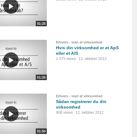
01:25
Erhverv - start af virksomhed
Hvis din virksomhed er et ApS
eller et A/S
1.375 views
12. oktober 2012
01:26
Erhverv - start af virksomhed
Sådan registrerer du din
virksomhed
906 views
12. oktober 2012
01:50