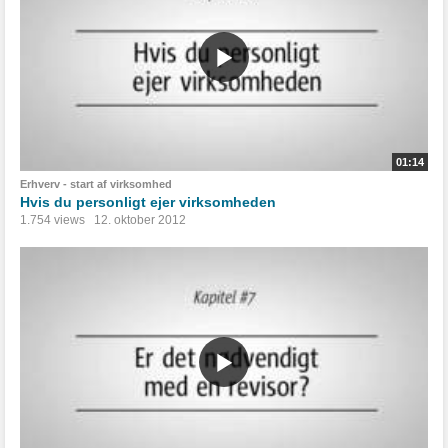
01:14
Erhverv - start af virksomhed
Hvis du personligt ejer virksomheden
1.754 views
12. oktober 2012