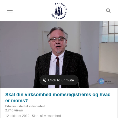
Toggle
menu
Skal din virksomhed momsregistreres og hvad
er moms?
Erhverv - start af virksomhed
2.746 views
12. oktober 2012
Start
,
af
,
virksomhed