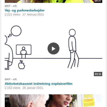
00:27
ØKF - off.
Vej- og parkmedarbejder
2.221 views
27. februar 2022
03:11
ØKF - off.
Aktivitetsbaseret indretning explainerfilm
2.152 views
26. januar 2021