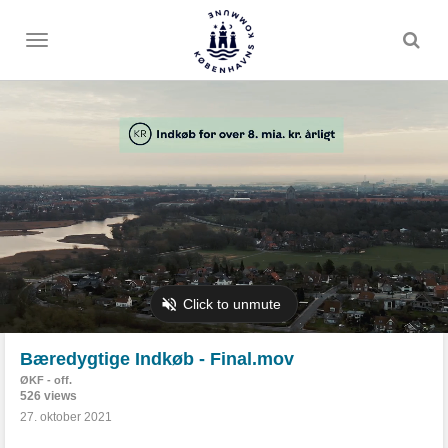
Toggle
menu
Bæredygtige Indkøb - Final.mov
ØKF - off.
526 views
27. oktober 2021