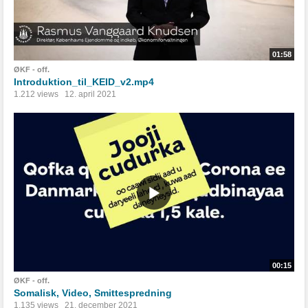
01:58
ØKF - off.
Introduktion_til_KEID_v2.mp4
1.212 views
12. april 2021
00:15
ØKF - off.
Somalisk, Video, Smittespredning
1.135 views
21. december 2021