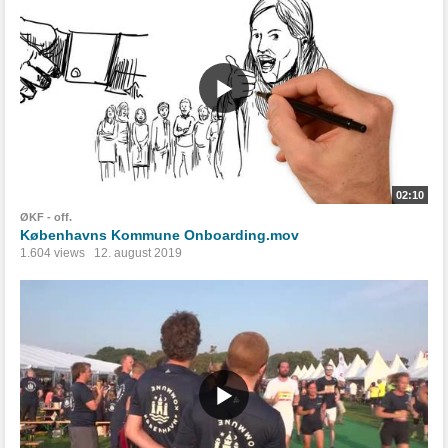
02:10
ØKF - off.
Københavns Kommune Onboarding.mov
1.604 views
12. august 2019