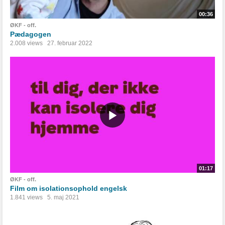
00:36
ØKF - off.
Pædagogen
2.008 views
27. februar 2022
01:17
ØKF - off.
Film om isolationsophold engelsk
1.841 views
5. maj 2021