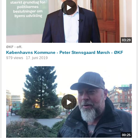
03:29
ØKF - off.
Københavns Kommune - Peter Stensgaard Mørch - ØKF
979 views
17. juni 2019
00:25