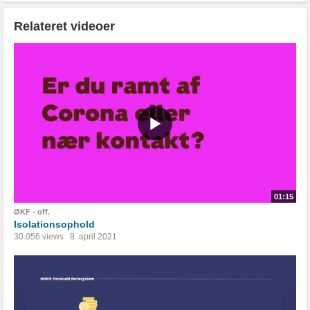
Relateret videoer
01:15
ØKF - off.
Isolationsophold
30.056 views
8. april 2021