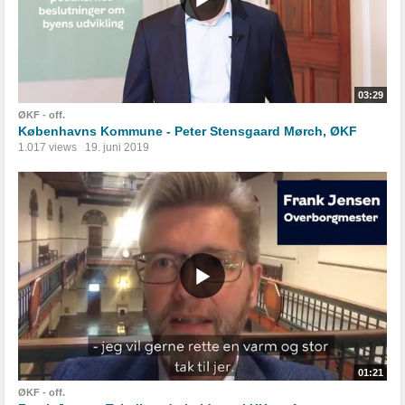
03:29
ØKF - off.
Københavns Kommune - Peter Stensgaard Mørch, ØKF
1.017 views
19. juni 2019
01:21
ØKF - off.