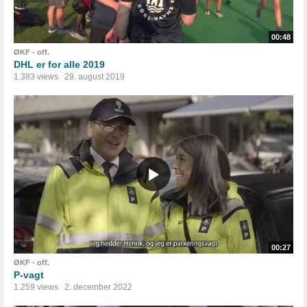
00:48
ØKF - off.
DHL er for alle 2019
1.383 views
29. august 2019
00:27
ØKF - off.
P-vagt
1.259 views
2. december 2022