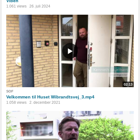
Viben
1.061 views
26. juli 2024
02:13
SOF
Velkommen til Huset Wibrandtsvej_3.mp4
1.058 views
2. december 2021