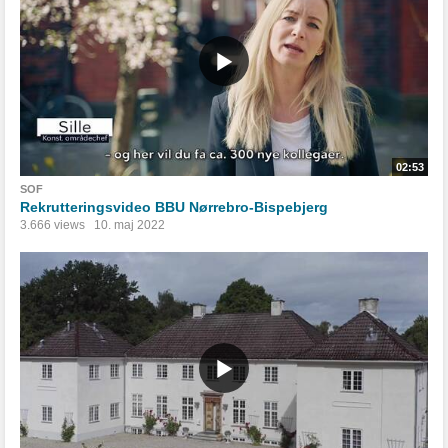
02:53
SOF
Rekrutteringsvideo BBU Nørrebro-Bispebjerg
3.666 views
10. maj 2022