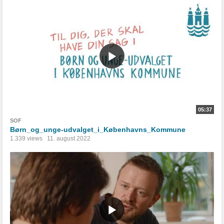
05:37
SOF
Børn_og_unge-udvalget_i_Københavns_Kommune
1.339 views
11. august 2022