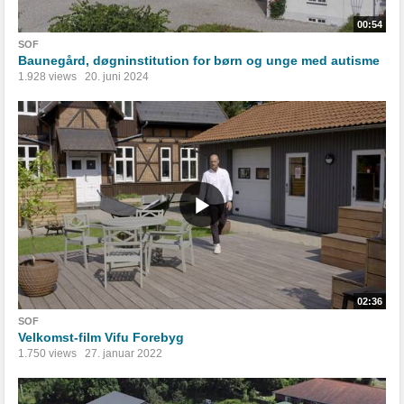
00:54
SOF
Baunegård, døgninstitution for børn og unge med autisme
1.928 views
20. juni 2024
02:36
SOF
Velkomst-film Vifu Forebyg
1.750 views
27. januar 2022