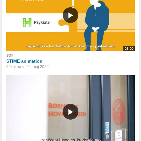
02:00
SOF
STIME animation
994 views
24. maj 2022