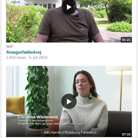
01:21
SOF
Amagerfælledvej
1.054 views
5. juli 2024
07:10