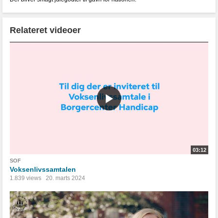
Relateret videoer
03:12
SOF
Voksenlivssamtalen
1.839 views
20. marts 2024