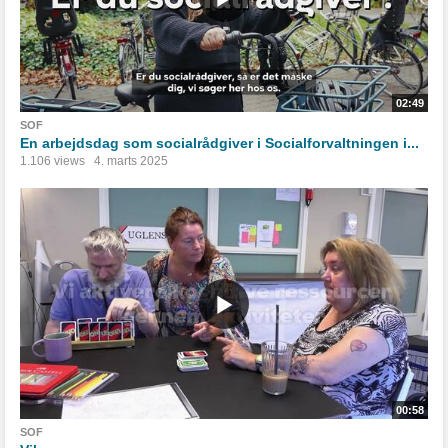
02:49
SOF
En arbejdsdag som socialrådgiver i Socialforvaltningen i...
1.106 views
4. marts 2025
00:58
SOF