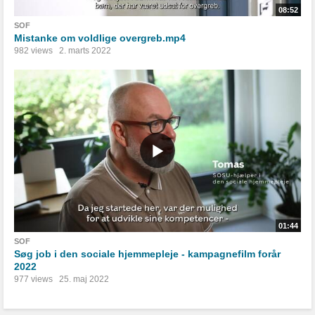
08:52
SOF
Mistanke om voldlige overgreb.mp4
982 views
2. marts 2022
01:44
SOF
Søg job i den sociale hjemmepleje - kampagnefilm forår
2022
977 views
25. maj 2022