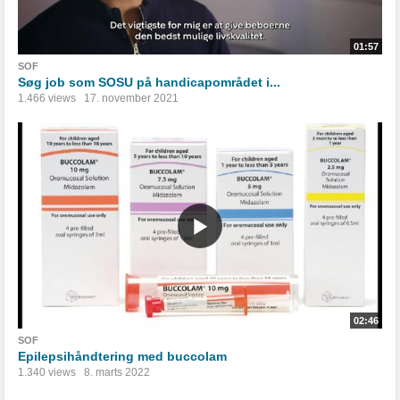
01:57
SOF
Søg job som SOSU på handicapområdet i...
1.466 views
17. november 2021
02:46
SOF
Epilepsihåndtering med buccolam
1.340 views
8. marts 2022