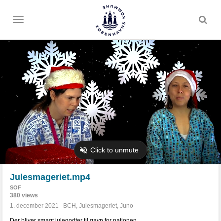
Toggle
menu
Julesmageriet.mp4
SOF
380 views
1. december 2021
BCH
,
Julesmageriet
,
Juno
Der bliver smagt julegodter til gavn for nationen.