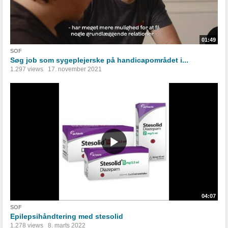
01:49
SOF
Søg job som sygeplejerske på handicapområdet i...
1.297 views
17. november 2021
04:07
SOF
Epilepsihåndtering med stesolid
1.278 views
8. marts 2022