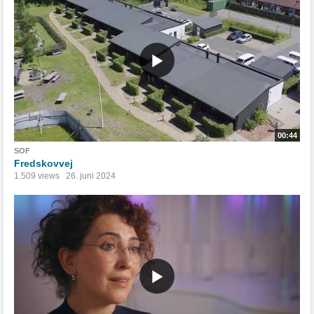
00:44
SOF
Fredskovvej
1.509 views
26. juni 2024