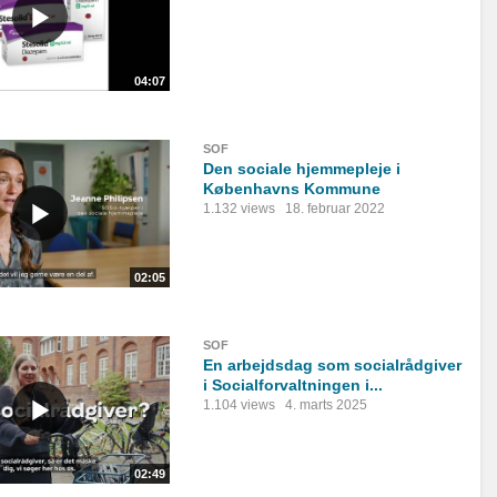
04:07
SOF
Den sociale hjemmepleje i
Københavns Kommune
1.132 views
18. februar 2022
02:05
SOF
En arbejdsdag som socialrådgiver
i Socialforvaltningen i...
1.104 views
4. marts 2025
02:49