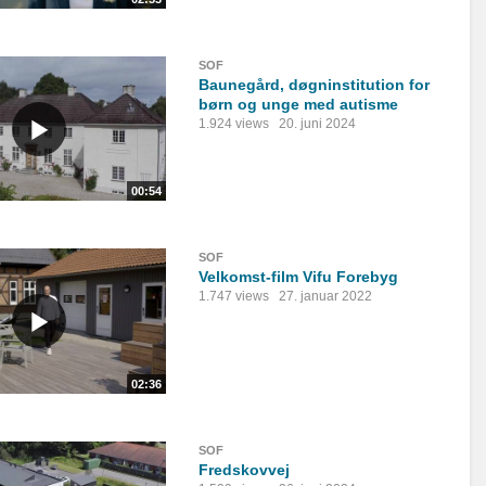
SOF
Baunegård, døgninstitution for
børn og unge med autisme
1.924 views
20. juni 2024
00:54
SOF
Velkomst-film Vifu Forebyg
1.747 views
27. januar 2022
02:36
SOF
Fredskovvej