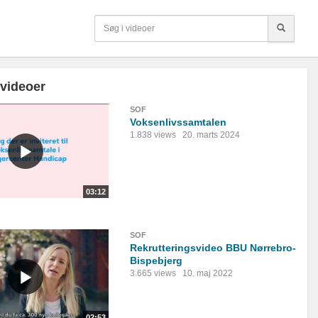
 videoer
SOF
Voksenlivssamtalen
1.838 views
20. marts 2024
03:12
SOF
Rekrutteringsvideo BBU Nørrebro-
Bispebjerg
3.665 views
10. maj 2022
02:53