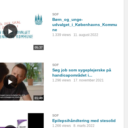
SOF
Børn_og_unge-
udvalget_i_Københavns_Kommu
ne
1.339 views
11. august 2022
05:37
SOF
Søg job som sygeplejerske på
handicapområdet i...
1.296 views
17. november 2021
01:49
SOF
Epilepsihåndtering med stesolid
1.266 views
8. marts 2022