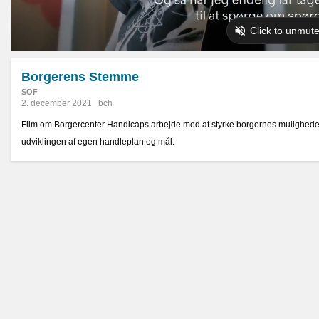
Borgerens Stemme
SOF
2. december 2021
bch
Film om Borgercenter Handicaps arbejde med at styrke borgernes muligheder f
udviklingen af egen handleplan og mål.