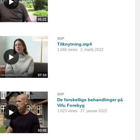
01:21
SOF
Tilknytning.mp4
1.046 views
2. marts 2022
07:10
SOF
De forskellige behandlinger på
Vifu Forebyg
1.023 views
27. januar 2022
02:42