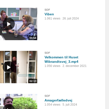
SOF
Viben
1.061 views
26. juli 2024
00:58
SOF
Velkommen til Huset
Wibrandtsvej_3.mp4
1.056 views
2. december 2021
02:13
SOF
Amagerfælledvej
1.054 views
5. juli 2024