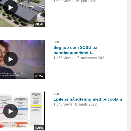
1.509 views
26. juni 2024
00:44
SOF
Søg job som SOSU på
handicapområdet i...
1.466 views
17. november 2021
01:57
SOF
Epilepsihåndtering med buccolam
1.340 views
8. marts 2022
02:46