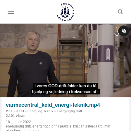
Toggle
menu
varmecentral_keid_energi-teknik.mp4
ØKF – KEID – Energi og Teknik – Energirigtig drift
2.101 views
18. januar 2022
energirigtig drift
,
energirigtig drift i praksis
,
kristian østergaard
,
min
ejendom
,
varmecentral