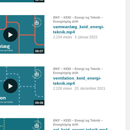
ØKF – KEID – Energi og Teknik –
Energirigtig drift
varmeanlæg_keid_energi-
teknik.mp4
2.234 views
3. januar 2022
08:07
ØKF – KEID – Energi og Teknik –
Energirigtig drift
ventilation_keid_energi-
teknik.mp4
2.226 views
20. december 2021
09:06
ØKF – KEID – Energi og Teknik –
Energirigtig drift
ecl_keid_energi-teknik.mp4