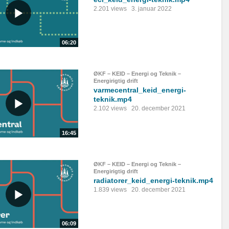
2.201 views
3. januar 2022
06:20
ØKF – KEID – Energi og Teknik –
Energirigtig drift
varmecentral_keid_energi-
teknik.mp4
2.102 views
20. december 2021
16:45
ØKF – KEID – Energi og Teknik –
Energirigtig drift
radiatorer_keid_energi-teknik.mp4
1.839 views
20. december 2021
06:09