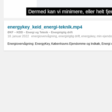
energykey_keid_energi-teknik.mp4
ØKF – KEID – Energi og Teknik – Energirigtig drift
18. januar 2022
energiovervågning
,
energirigtig drift
,
energykey
,
min ejend
Energiovervågning: EnergyKey, Københavns Ejendomme og Indkøb, Energi 