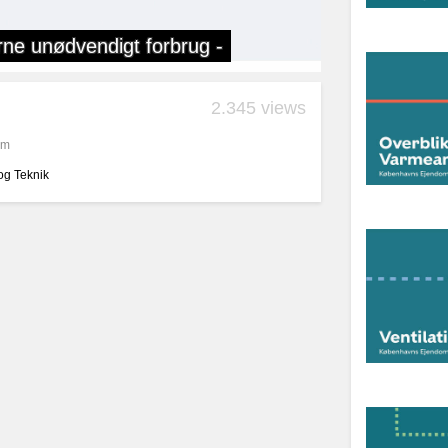
2.345 views
om
og Teknik