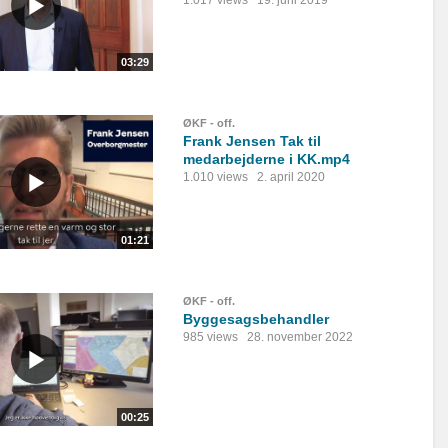
1.017 views
19. juni 2019
03:29
ØKF - off.
Frank Jensen Tak til
medarbejderne i KK.mp4
1.010 views
2. april 2020
01:21
ØKF - off.
Byggesagsbehandler
985 views
28. november 2022
00:25