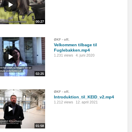
00:27
ØKF - off.
Velkommen tilbage til
Fuglebakken.mp4
1.231 views
4. juni 2020
02:25
ØKF - off.
Introduktion_til_KEID_v2.mp4
1.212 views
12. april 2021
01:58