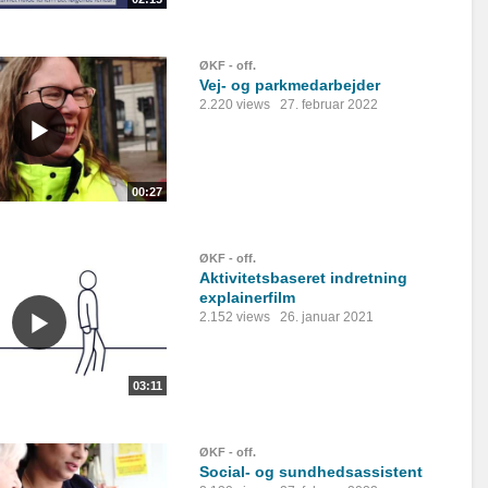
ØKF - off.
Vej- og parkmedarbejder
2.220 views
27. februar 2022
00:27
ØKF - off.
Aktivitetsbaseret indretning
explainerfilm
2.152 views
26. januar 2021
03:11
ØKF - off.
Social- og sundhedsassistent