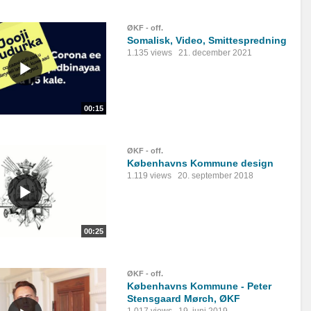
ØKF - off.
Somalisk, Video, Smittespredning
1.135 views
21. december 2021
00:15
ØKF - off.
Københavns Kommune design
1.119 views
20. september 2018
00:25
ØKF - off.
Københavns Kommune - Peter
Stensgaard Mørch, ØKF