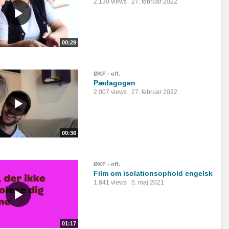
2.130 views
27. februar 2022
00:29
ØKF - off.
Pædagogen
2.007 views
27. februar 2022
00:36
ØKF - off.
Film om isolationsophold engelsk
1.841 views
5. maj 2021
01:17