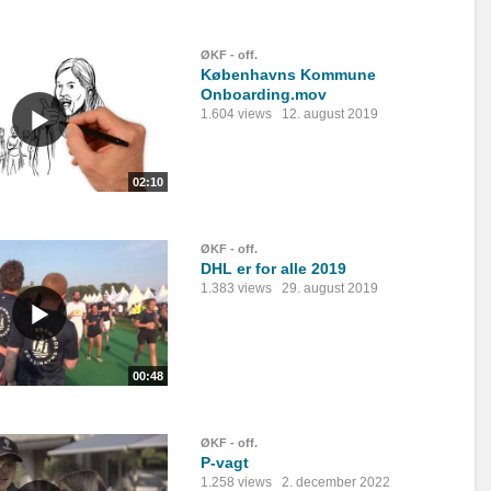
ØKF - off.
Københavns Kommune
Onboarding.mov
1.604 views
12. august 2019
02:10
ØKF - off.
DHL er for alle 2019
1.383 views
29. august 2019
00:48
ØKF - off.
P-vagt
1.258 views
2. december 2022