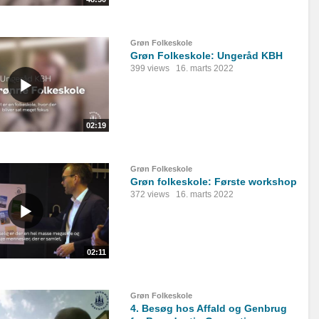
Grøn Folkeskole
Grøn Folkeskole: Ungeråd KBH
399 views
16. marts 2022
02:19
Grøn Folkeskole
Grøn folkeskole: Første workshop
372 views
16. marts 2022
02:11
Grøn Folkeskole
4. Besøg hos Affald og Genbrug