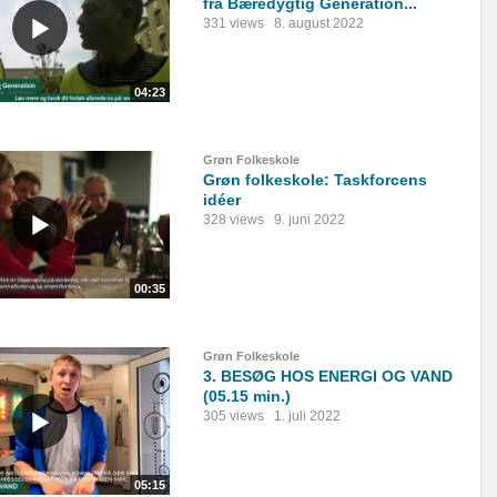
fra Bæredygtig Generation...
331 views
8. august 2022
04:23
Grøn Folkeskole
Grøn folkeskole: Taskforcens
idéer
328 views
9. juni 2022
00:35
Grøn Folkeskole
3. BESØG HOS ENERGI OG VAND
(05.15 min.)
305 views
1. juli 2022
05:15