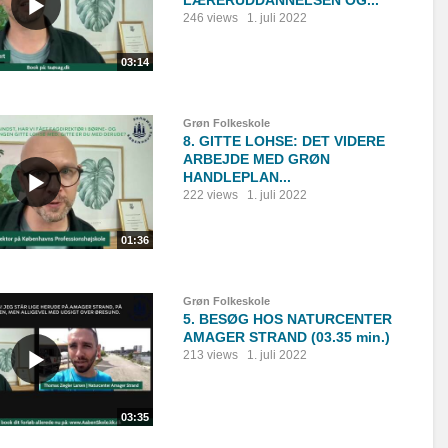
LÆRERUDDANNELSEN OG...
246 views
1. juli 2022
03:14
Grøn Folkeskole
8. GITTE LOHSE: DET VIDERE
ARBEJDE MED GRØN
HANDLEPLAN...
222 views
1. juli 2022
01:36
Grøn Folkeskole
5. BESØG HOS NATURCENTER
AMAGER STRAND (03.35 min.)
213 views
1. juli 2022
03:35