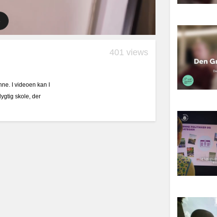
401 views
nne. I videoen kan I
ygtig skole, der