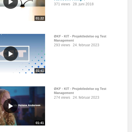
371 views
28. juni 2018
01:22
ØKF - KIT - Projektledelse og Test
Management
293 views
24. februar 2023
01:41
ØKF - KIT - Projektledelse og Test
Management
274 views
24. februar 2023
01:41