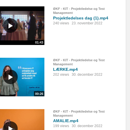
ØKF - KIT - Projektledelse og Test
Management
Projektledelses dag (1).mp4
240 views
23. november 2022
01:43
ØKF - KIT - Projektledelse og Test
Management
LÆRKE.mp4
202 views
30. december 2022
00:26
ØKF - KIT - Projektledelse og Test
Management
AMALIE.mp4
199 views
30. december 2022