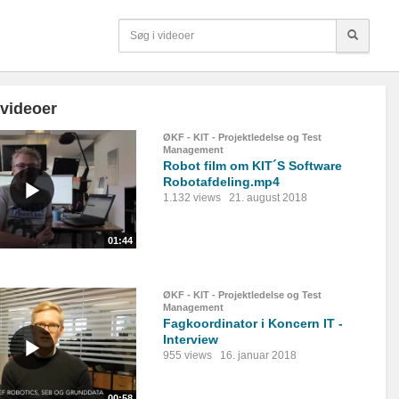
 videoer
ØKF - KIT - Projektledelse og Test
Management
Robot film om KIT´S Software
Robotafdeling.mp4
1.132 views
21. august 2018
01:44
ØKF - KIT - Projektledelse og Test
Management
Fagkoordinator i Koncern IT -
Interview
955 views
16. januar 2018
00:58