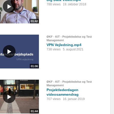
788 views
19. oktober 2018
01:42
ØKF - KIT - Projektledelse og Test
Management
VPN Vejledning.mp4
738 views
5. august 2021
01:06
ØKF - KIT - Projektledelse og Test
Management
Projektlederdagen
videosammendrag
707 views
16. januar 2019
01:44