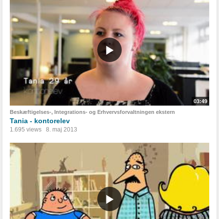
03:49
Beskæftigelses-, Integrations- og Erhvervsforvaltningen ekstern
Tania - kontorelev
1.695 views
8. maj 2013