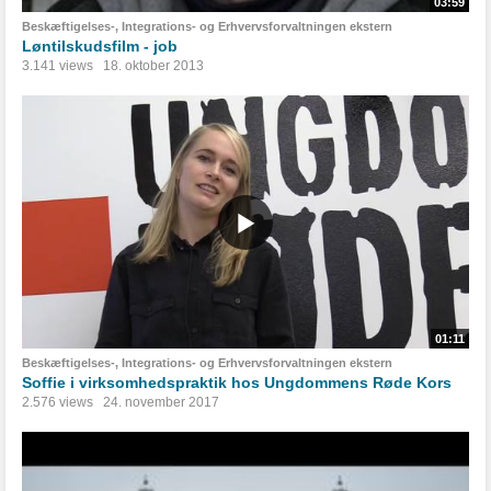
03:59
Beskæftigelses-, Integrations- og Erhvervsforvaltningen ekstern
Løntilskudsfilm - job
3.141 views
18. oktober 2013
01:11
Beskæftigelses-, Integrations- og Erhvervsforvaltningen ekstern
Soffie i virksomhedspraktik hos Ungdommens Røde Kors
2.576 views
24. november 2017