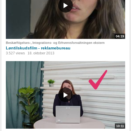
04:19
Beskæftigelses-, Integrations- og Erhvervsforvaltningen ekstern
Løntilskudsfilm - reklamebureau
3.527 views
18. oktober 2013
10:11