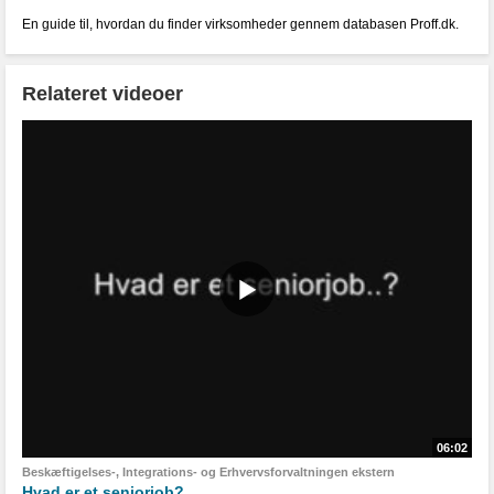
En guide til, hvordan du finder virksomheder gennem databasen Proff.dk.
Relateret videoer
06:02
Beskæftigelses-, Integrations- og Erhvervsforvaltningen ekstern
Hvad er et seniorjob?