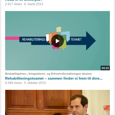
2.917 views
6. marts 2013
04:22
Beskæftigelses-, Integrations- og Erhvervsforvaltningen ekstern
Rehabiliteringsteamet – sammen finder vi frem til dine...
6.589 views
5. oktober 2015