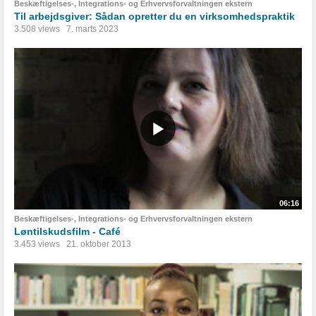
Beskæftigelses-, Integrations- og Erhvervsforvaltningen ekstern
Til arbejdsgiver: Sådan opretter du en virksomhedspraktik
3.508 views
7. marts 2023
06:16
Beskæftigelses-, Integrations- og Erhvervsforvaltningen ekstern
Løntilskudsfilm - Café
3.453 views
21. oktober 2013