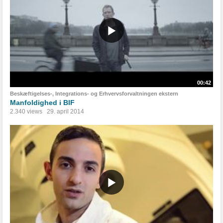
00:42
Beskæftigelses-, Integrations- og Erhvervsforvaltningen ekstern
Manfoldighed i BIF
2.340 views
29. april 2014