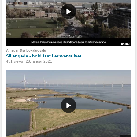
04:02
Amager Øst Lokaludvalg
Siljangade - hold fast i erhvervslivet
451 views
28. januar 2021