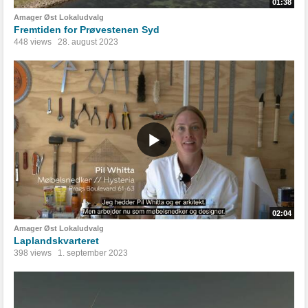
01:38
Amager Øst Lokaludvalg
Fremtiden for Prøvestenen Syd
448 views
28. august 2023
02:04
Amager Øst Lokaludvalg
Laplandskvarteret
398 views
1. september 2023