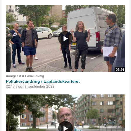
02:24
Amager Øst Lokaludvalg
Politikervandring i Laplandskvarteret
327 views
8. september 2023