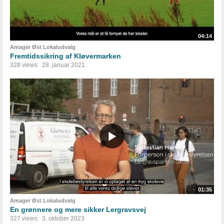
04:14
Amager Øst Lokaludvalg
Fremtidssikring af Kløvermarken
328 views
28. januar 2021
01:35
Amager Øst Lokaludvalg
En grønnere og mere sikker Lergravsvej
327 views
3. oktober 2023