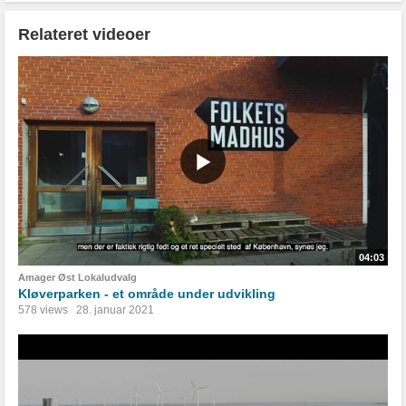
Relateret videoer
04:03
Amager Øst Lokaludvalg
Kløverparken - et område under udvikling
578 views
28. januar 2021