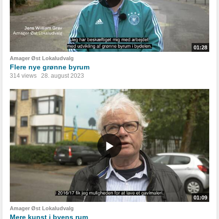
01:28
Amager Øst Lokaludvalg
Flere nye grønne byrum
314 views
28. august 2023
01:09
Amager Øst Lokaludvalg
Mere kunst i byens rum