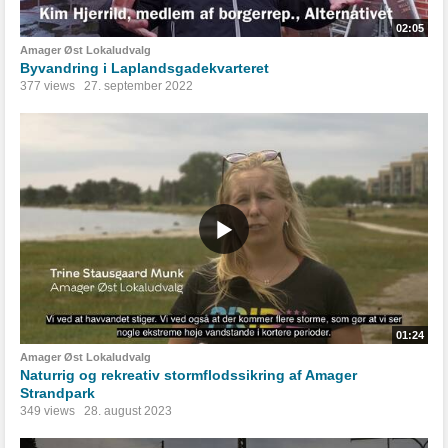
02:05
Amager Øst Lokaludvalg
Byvandring i Laplandsgadekvarteret
377 views
27. september 2022
01:24
Amager Øst Lokaludvalg
Naturrig og rekreativ stormflodssikring af Amager
Strandpark
349 views
28. august 2023