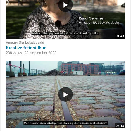
01:43
Amager Øst Lokaludvalg
Kreative fritidstilbud
238 views
22. september 2023
02:13