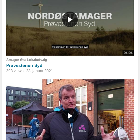
04:04
Amager Øst Lokaludvalg
Prøvestenen Syd
393 views
28. januar 2021