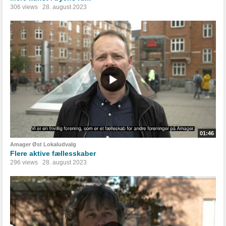
306 views
28. august 2023
01:46
Amager Øst Lokaludvalg
Flere aktive fællesskaber
296 views
28. august 2023