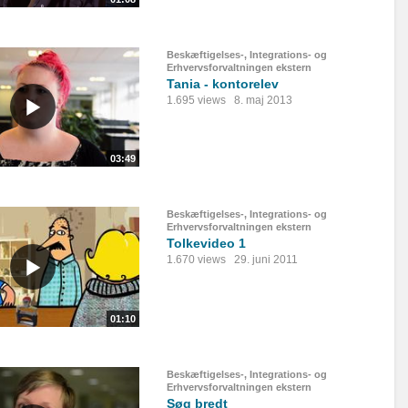
Beskæftigelses-, Integrations- og
Erhvervsforvaltningen ekstern
Tania - kontorelev
1.695 views
8. maj 2013
03:49
Beskæftigelses-, Integrations- og
Erhvervsforvaltningen ekstern
Tolkevideo 1
1.670 views
29. juni 2011
01:10
Beskæftigelses-, Integrations- og
Erhvervsforvaltningen ekstern
Søg bredt