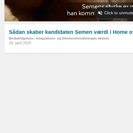
Sådan skaber kandidaten Semen værdi i Home o
Beskæftigelses-, Integrations- og Erhvervsforvaltningen ekstern
29. april 2024