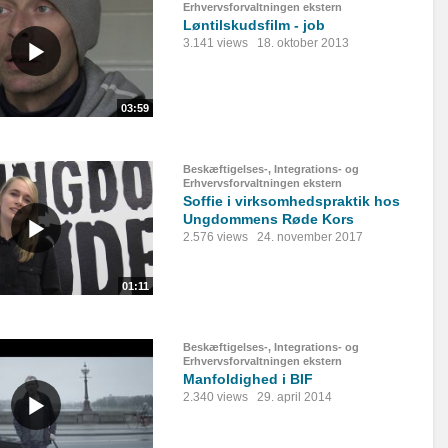
Erhvervsforvaltningen ekstern
Løntilskudsfilm - job
3.141 views
18. oktober 2013
03:59
Beskæftigelses-, Integrations- og
Erhvervsforvaltningen ekstern
Soffie i virksomhedspraktik hos
Ungdommens Røde Kors
2.576 views
24. november 2017
01:11
Beskæftigelses-, Integrations- og
Erhvervsforvaltningen ekstern
Manfoldighed i BIF
2.340 views
29. april 2014