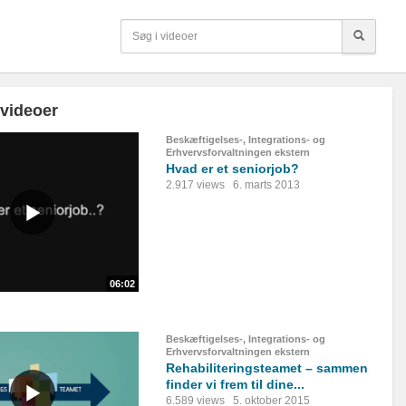
 videoer
Beskæftigelses-, Integrations- og
Erhvervsforvaltningen ekstern
Hvad er et seniorjob?
2.917 views
6. marts 2013
06:02
Beskæftigelses-, Integrations- og
Erhvervsforvaltningen ekstern
Rehabiliteringsteamet – sammen
finder vi frem til dine...
6.589 views
5. oktober 2015