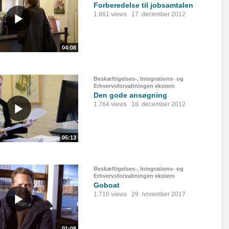
Forberedelse til jobsamtalen
1.861 views
17. december 2012
04:08
Beskæftigelses-, Integrations- og
Erhvervsforvaltningen ekstern
Den gode ansøgning
1.764 views
18. december 2012
05:13
Beskæftigelses-, Integrations- og
Erhvervsforvaltningen ekstern
Goboat
1.710 views
29. november 2017
01:08