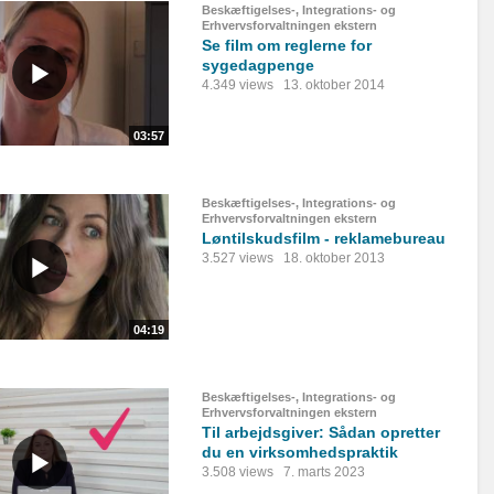
Beskæftigelses-, Integrations- og
Erhvervsforvaltningen ekstern
Se film om reglerne for
sygedagpenge
4.349 views
13. oktober 2014
03:57
Beskæftigelses-, Integrations- og
Erhvervsforvaltningen ekstern
Løntilskudsfilm - reklamebureau
3.527 views
18. oktober 2013
04:19
Beskæftigelses-, Integrations- og
Erhvervsforvaltningen ekstern
Til arbejdsgiver: Sådan opretter
du en virksomhedspraktik
3.508 views
7. marts 2023