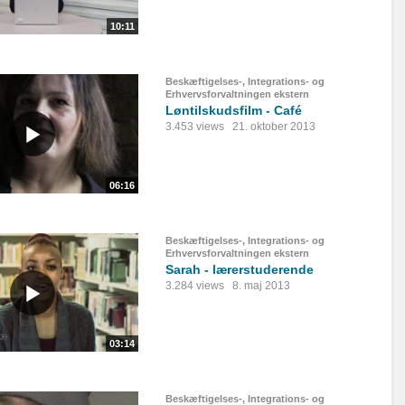
10:11
Beskæftigelses-, Integrations- og
Erhvervsforvaltningen ekstern
Løntilskudsfilm - Café
3.453 views
21. oktober 2013
06:16
Beskæftigelses-, Integrations- og
Erhvervsforvaltningen ekstern
Sarah - lærerstuderende
3.284 views
8. maj 2013
03:14
Beskæftigelses-, Integrations- og