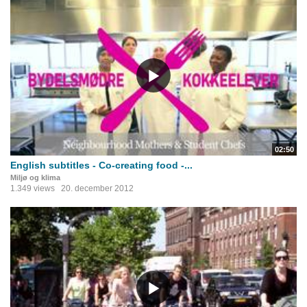
02:50
English subtitles - Co-creating food -...
Miljø og klima
1.349 views
20. december 2012