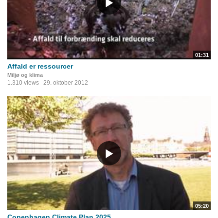
01:31
Affald er ressourcer
Miljø og klima
1.310 views
29. oktober 2012
05:20
Copenhagen Climate Plan 2025