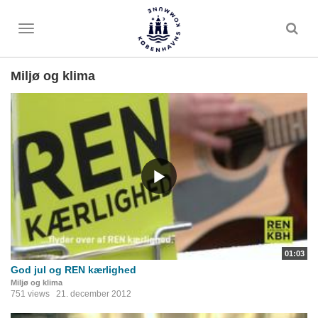
Toggle
menu
Miljø og klima
01:03
God jul og REN kærlighed
Miljø og klima
751 views
21. december 2012