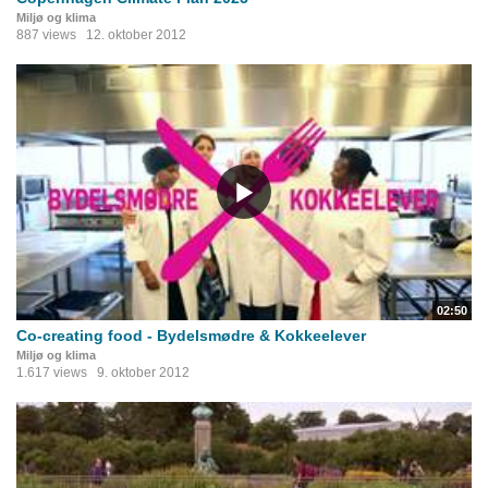
Miljø og klima
887 views
12. oktober 2012
02:50
Co-creating food - Bydelsmødre & Kokkeelever
Miljø og klima
1.617 views
9. oktober 2012