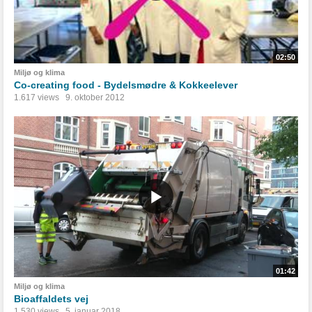
02:50
Miljø og klima
Co-creating food - Bydelsmødre & Kokkeelever
1.617 views
9. oktober 2012
01:42
Miljø og klima
Bioaffaldets vej
1.530 views
5. januar 2018