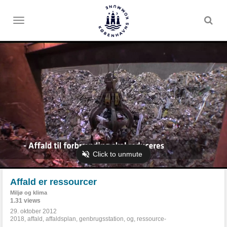
Toggle
menu
Affald er ressourcer
Miljø og klima
1.31 views
29. oktober 2012
2018
,
affald
,
affaldsplan
,
genbrugsstation
,
og
,
ressource-