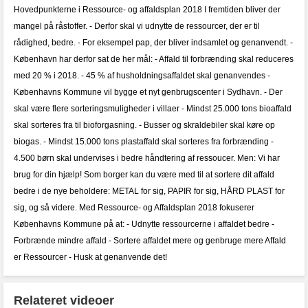
Hovedpunkterne i Ressource- og affaldsplan 2018 I fremtiden bliver der
mangel på råstoffer. - Derfor skal vi udnytte de ressourcer, der er til
rådighed, bedre. - For eksempel pap, der bliver indsamlet og genanvendt. -
København har derfor sat de her mål: - Affald til forbrænding skal reduceres
med 20 % i 2018. - 45 % af husholdningsaffaldet skal genanvendes -
Københavns Kommune vil bygge et nyt genbrugscenter i Sydhavn. - Der
skal være flere sorteringsmuligheder i villaer - Mindst 25.000 tons bioaffald
skal sorteres fra til bioforgasning. - Busser og skraldebiler skal køre op
biogas. - Mindst 15.000 tons plastaffald skal sorteres fra forbrænding -
4.500 børn skal undervises i bedre håndtering af ressoucer. Men: Vi har
brug for din hjælp! Som borger kan du være med til at sortere dit affald
bedre i de nye beholdere: METAL for sig, PAPIR for sig, HÅRD PLAST for
sig, og så videre. Med Ressource- og Affaldsplan 2018 fokuserer
Københavns Kommune på at: - Udnytte ressourcerne i affaldet bedre -
Forbrænde mindre affald - Sortere affaldet mere og genbruge mere Affald
er Ressourcer - Husk at genanvende det!
Relateret videoer