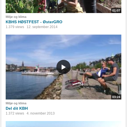
01:07
Miljø og klima
KBHS HØSTFEST - ØsterGRO
1.379 views
12. september 2014
03:24
Miljø og klima
Del dit KBH
1.372 views
4. november 2013