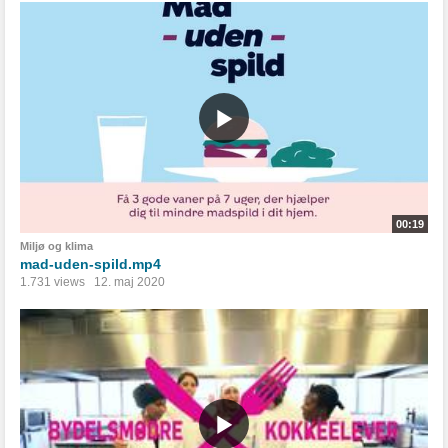
00:19
Miljø og klima
mad-uden-spild.mp4
1.731 views
12. maj 2020