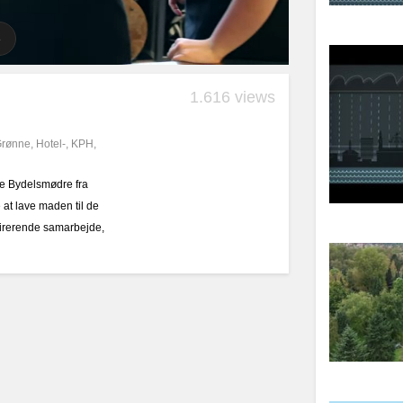
1.616 views
rønne
,
Hotel-
,
KPH
,
ne Bydelsmødre fra
 at lave maden til de
spirerende samarbejde,