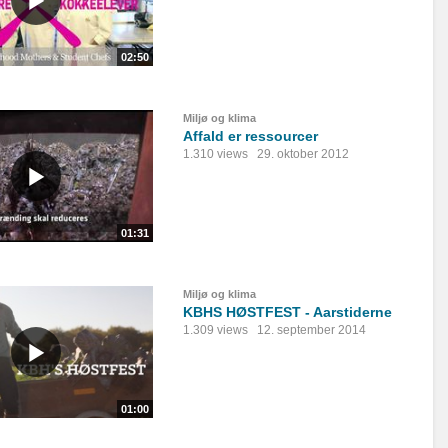
02:50
Miljø og klima
Affald er ressourcer
1.310 views
29. oktober 2012
01:31
Miljø og klima
KBHS HØSTFEST - Aarstiderne
1.309 views
12. september 2014
01:00