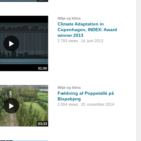
Miljø og klima
Climate Adaptation in
Copenhagen, INDEX: Award
winner 2013
2.783 views
14. juni 2013
01:50
Miljø og klima
Fældning af Poppelallé på
Bispebjerg
2.004 views
20. november 2014
03:33