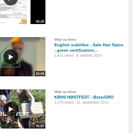
02:26
Miljø og klima
English subtitles - Safe Hair Salon
- green certification...
1.431 views
8. oktober 2014
02:59
Miljø og klima
KBHS HØSTFEST - ØsterGRO
1.379 views
12. september 2014
01:07