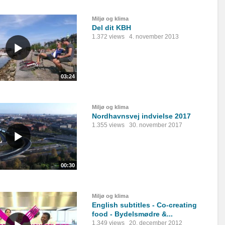
Miljø og klima
Del dit KBH
1.372 views
4. november 2013
03:24
Miljø og klima
Nordhavnsvej indvielse 2017
1.355 views
30. november 2017
00:30
Miljø og klima
English subtitles - Co-creating
food - Bydelsmødre &...
1.349 views
20. december 2012