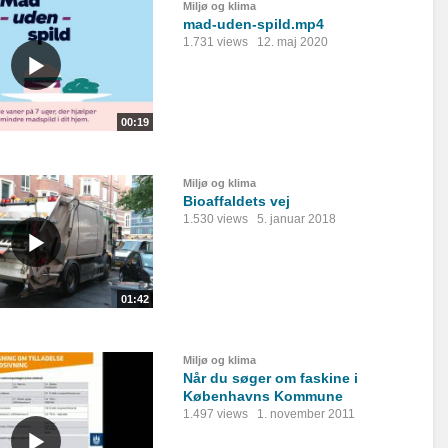
Miljø og klima
mad-uden-spild.mp4
1.731 views
12. maj 2020
00:19
Miljø og klima
Bioaffaldets vej
1.530 views
5. januar 2018
01:42
Miljø og klima
Når du søger om faskine i
Københavns Kommune
1.497 views
1. november 2011