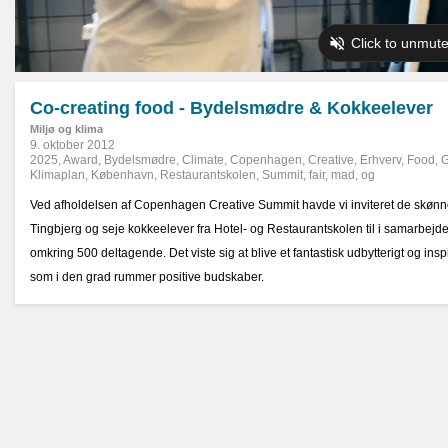
Co-creating food - Bydelsmødre & Kokkeelever
Miljø og klima
9. oktober 2012
2025
,
Award
,
Bydelsmødre
,
Climate
,
Copenhagen
,
Creative
,
Erhverv
,
Food
,
G
Klimaplan
,
København
,
Restaurantskolen
,
Summit
,
fair
,
mad
,
og
Ved afholdelsen af Copenhagen Creative Summit havde vi inviteret de skøn
Tingbjerg og seje kokkeelever fra Hotel- og Restaurantskolen til i samarbejde
omkring 500 deltagende. Det viste sig at blive et fantastisk udbytterigt og in
som i den grad rummer positive budskaber.