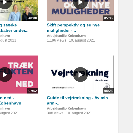
48:00
05:35
g stærke
Skift perspektiv og se nye
kaber under...
muligheder -...
enhavn
Arbejdsmiljø København
ugust 2021
1.196 views
10. august 2021
07:52
08:25
n ned -
Guide til vejrtrækning - Av min
 København
arm -...
enhavn
Arbejdsmiljø København
august 2021
308 views
10. august 2021