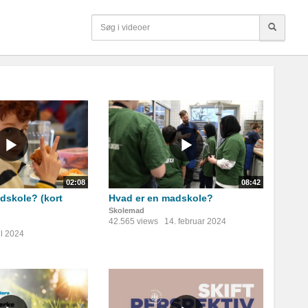
02:08
08:42
dskole? (kort
Hvad er en madskole?
Skolemad
42.565 views
14. februar 2024
il 2024