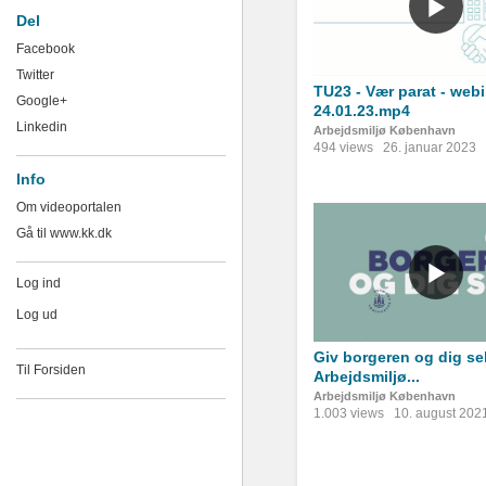
Del
Facebook
Twitter
TU23 - Vær parat - webi
Google+
24.01.23.mp4
Linkedin
Arbejdsmiljø København
494 views
26. januar 2023
Info
Om videoportalen
Gå til www.kk.dk
Log ind
Log ud
Giv borgeren og dig sel
Til Forsiden
Arbejdsmiljø...
Arbejdsmiljø København
1.003 views
10. august 202