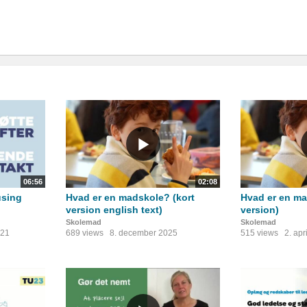
06:56
02:08
using
Hvad er en madskole? (kort
Hvad er en ma
version english text)
version)
Skolemad
Skolemad
021
689 views
8. december 2025
515 views
2. apr