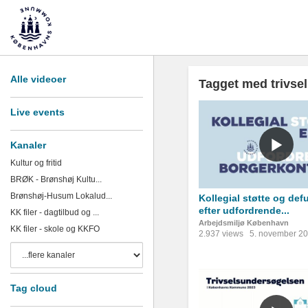
Alle videoer
Tagget med trivsel
Live events
Kanaler
Kultur og fritid
BRØK - Brønshøj Kultu...
Brønshøj-Husum Lokalud...
Kollegial støtte og def
efter udfordrende...
KK filer - dagtilbud og ...
Arbejdsmiljø København
KK filer - skole og KKFO
2.937 views
5. november 2
Tag cloud