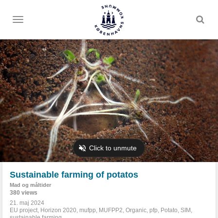
Toggle
menu
Sustainable farming of potatos
Mad og måltider
380 views
21. maj 2024
EU project
,
Horizon 2020
,
mufpp
,
MUFPP2
,
Organic
,
pfp
,
Potato
,
SIM
,
sustainable farming