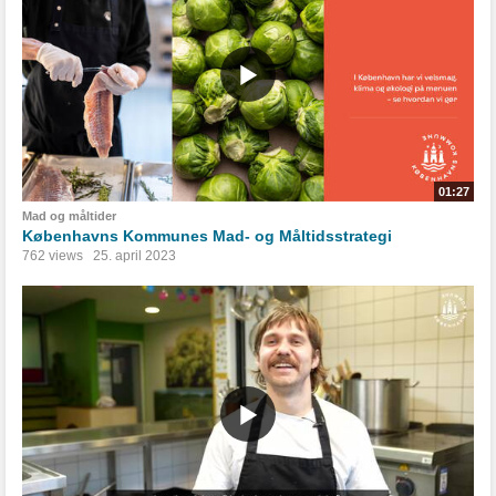
01:27
Mad og måltider
Københavns Kommunes Mad- og Måltidsstrategi
762 views
25. april 2023