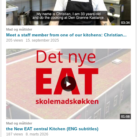
03:34
Mad og måltider
Meet a staff member from one of our kitchens: Christian...
205 views
15. september 2025
01:08
Mad og måltider
the New EAT central Kitchen (ENG subtitles)
187 views
8. marts 2026