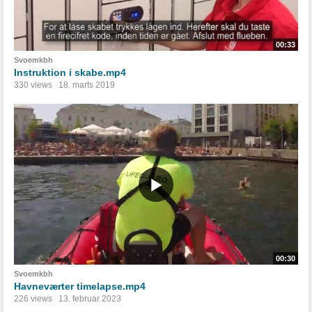
00:33
Svoemkbh
Instruktion i skabe.mp4
330 views
18. marts 2019
00:30
Svoemkbh
Havneværter timelapse.mp4
226 views
13. februar 2023