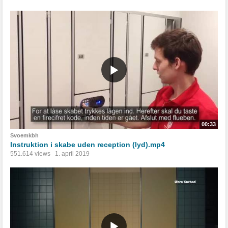
00:33
Svoemkbh
Instruktion i skabe uden reception (lyd).mp4
551.614 views
1. april 2019