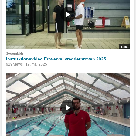
11:51
Svoemkbh
Instruktionsvideo Erhvervslivredderproven 2025
929 views
19. maj 2025