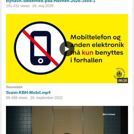
Byhavn-Sikkerhed-paa-Havnen-2026-16x9-1
191.432 views
26. maj 2026
00:10
Svoemkbh
Svøm-KBH-Mobil.mp4
88.488 views
26. september 2022