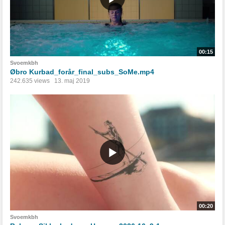
00:15
Svoemkbh
Øbro Kurbad_forår_final_subs_SoMe.mp4
242.635 views
13. maj 2019
00:20
Svoemkbh