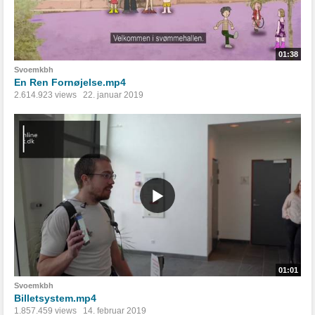
01:38
Svoemkbh
En Ren Fornøjelse.mp4
2.614.923 views
22. januar 2019
01:01
Svoemkbh
Billetsystem.mp4
1.857.459 views
14. februar 2019