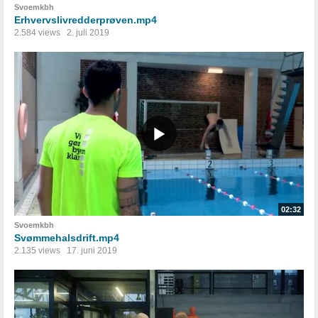
Svoemkbh
Erhvervslivredderprøven.mp4
2.584 views
2. juli 2019
02:32
Svoemkbh
Svømmehalsdrift.mp4
2.135 views
17. juni 2019