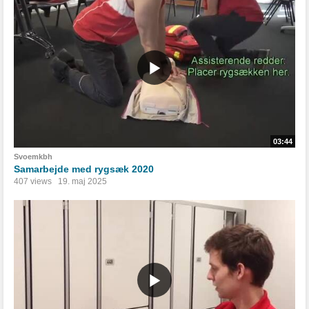
03:44
Svoemkbh
Samarbejde med rygsæk 2020
407 views
19. maj 2025