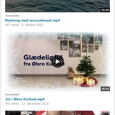
01:30
Svoemkbh
Redning med rescueboard.mp4
467 views
6. oktober 2022
00:35
Svoemkbh
Jul i Øbro Kurbad.mp4
441 views
12. december 2019