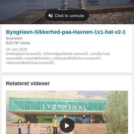
ByogHavn-Sikkerhed-paa-Havnen-1x1-hat-v2-1
Svoemkbh
910.747 views
26. juni 2025
emdrupbad-screen01
,
hilleroedgadebad-screen01
,
sundby bad
,
svoemkbh
,
svoemkbhoebro
,
valbyvandkulturhus-screen01
,
valbyvandkulturhus-screen02
Relateret videoer