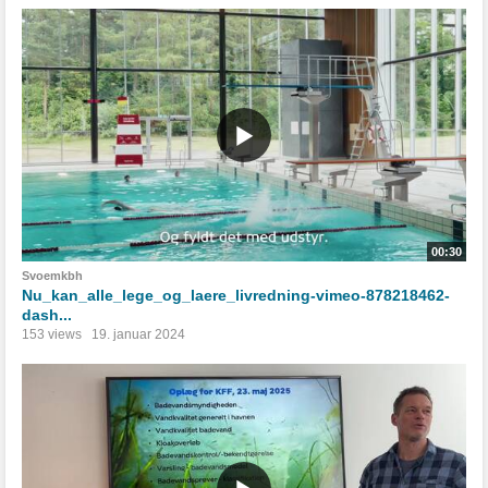
00:30
Svoemkbh
Nu_kan_alle_lege_og_laere_livredning-vimeo-878218462-
dash...
153 views
19. januar 2024