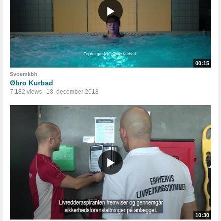
00:15
Svoemkbh
Øbro Kurbad
7.182 views
18. december 2018
10:30