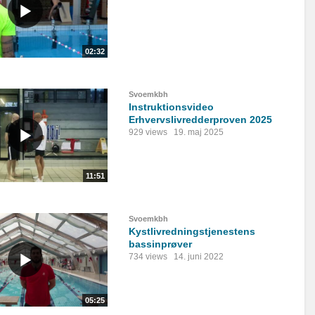
02:32
Svoemkbh
Instruktionsvideo
Erhvervslivredderproven 2025
929 views
19. maj 2025
11:51
Svoemkbh
Kystlivredningstjenestens
bassinprøver
734 views
14. juni 2022
05:25