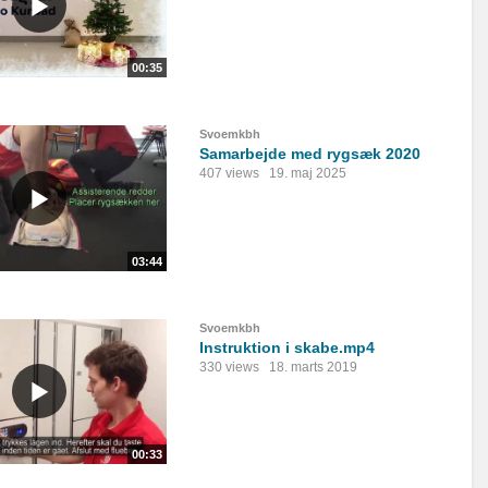
00:35
Svoemkbh
Samarbejde med rygsæk 2020
407 views
19. maj 2025
03:44
Svoemkbh
Instruktion i skabe.mp4
330 views
18. marts 2019
00:33