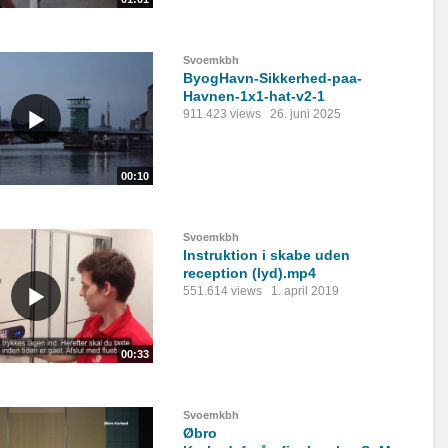
Svoemkbh
ByogHavn-Sikkerhed-paa-
Havnen-1x1-hat-v2-1
911.423 views
26. juni 2025
00:10
Svoemkbh
Instruktion i skabe uden
reception (lyd).mp4
551.614 views
1. april 2019
00:33
Svoemkbh
Øbro