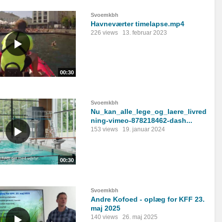
Svoemkbh
Havneværter timelapse.mp4
226 views
13. februar 2023
00:30
Svoemkbh
Nu_kan_alle_lege_og_laere_livred
ning-vimeo-878218462-dash...
153 views
19. januar 2024
00:30
Svoemkbh
Andre Kofoed - oplæg for KFF 23.
maj 2025
140 views
26. maj 2025