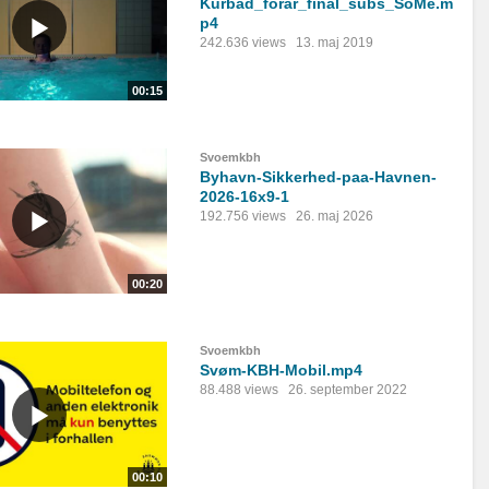
Kurbad_forår_final_subs_SoMe.m
p4
242.636 views
13. maj 2019
00:15
Svoemkbh
Byhavn-Sikkerhed-paa-Havnen-
2026-16x9-1
192.756 views
26. maj 2026
00:20
Svoemkbh
Svøm-KBH-Mobil.mp4
88.488 views
26. september 2022
00:10