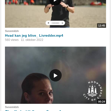
12:45
Svoemkbh
Hvad kan jeg blive_ Livredder.mp4
560 views
11. oktober 2022
00:24
Svoemkbh