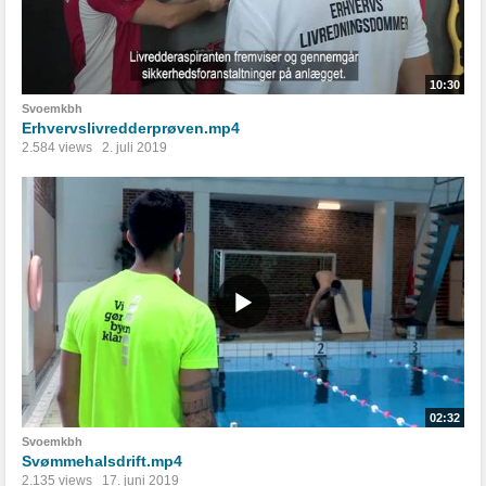
10:30
Svoemkbh
Erhvervslivredderprøven.mp4
2.584 views
2. juli 2019
02:32
Svoemkbh
Svømmehalsdrift.mp4
2.135 views
17. juni 2019