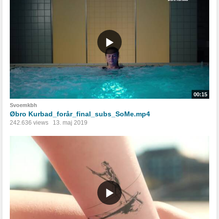
00:15
Svoemkbh
Øbro Kurbad_forår_final_subs_SoMe.mp4
242.636 views
13. maj 2019