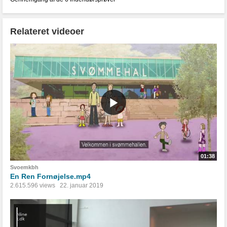
Relateret videoer
01:38
Svoemkbh
En Ren Fornøjelse.mp4
2.615.596 views
22. januar 2019