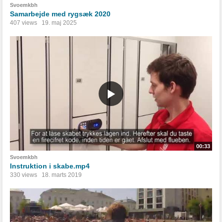
Svoemkbh
Samarbejde med rygsæk 2020
407 views
19. maj 2025
00:33
Svoemkbh
Instruktion i skabe.mp4
330 views
18. marts 2019