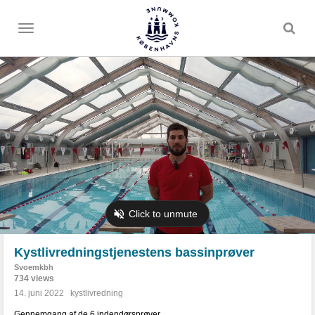
Toggle
menu
Kystlivredningstjenestens bassinprøver
Svoemkbh
734 views
14. juni 2022
kystlivredning
Gennemgang af de 6 indendørsprøver