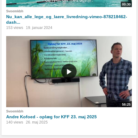
00:30
Svoemkbh
Nu_kan_alle_lege_og_laere_livredning-vimeo-878218462-
dash...
153 views
19. januar 2024
56:25
Svoemkbh
Andre Kofoed - oplæg for KFF 23. maj 2025
140 views
26. maj 2025