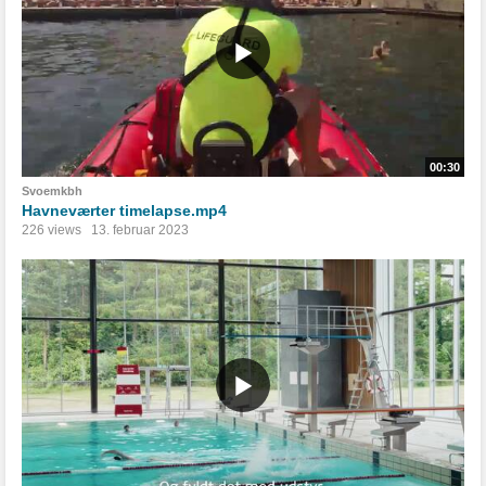
00:30
Svoemkbh
Havneværter timelapse.mp4
226 views
13. februar 2023