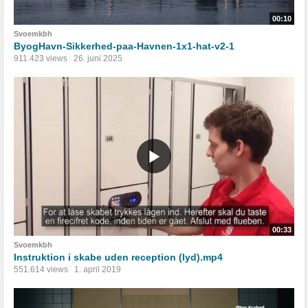
00:10
Svoemkbh
ByogHavn-Sikkerhed-paa-Havnen-1x1-hat-v2-1
911.423 views
26. juni 2025
00:33
Svoemkbh
Instruktion i skabe uden reception (lyd).mp4
551.614 views
1. april 2019