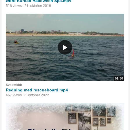
Øbro Kurbad Halloween Spa.mp4
516 views
21. oktober 2019
01:30
Svoemkbh
Redning med rescueboard.mp4
467 views
6. oktober 2022