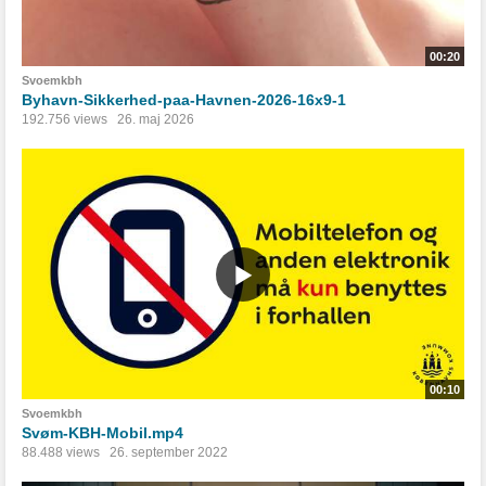
00:20
Svoemkbh
Byhavn-Sikkerhed-paa-Havnen-2026-16x9-1
192.756 views
26. maj 2026
00:10
Svoemkbh
Svøm-KBH-Mobil.mp4
88.488 views
26. september 2022