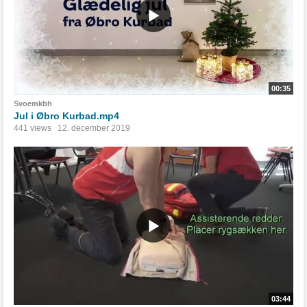
00:35
Svoemkbh
Jul i Øbro Kurbad.mp4
441 views
12. december 2019
03:44