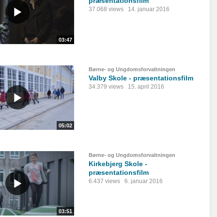
præsentationsfilm
37.068 views
14. januar 2016
03:47
Børne- og Ungdomsforvaltningen
Valby Skole - præsentationsfilm
34.379 views
15. april 2016
05:02
Børne- og Ungdomsforvaltningen
Kirkebjerg Skole -
præsentationsfilm
6.437 views
6. januar 2016
03:51