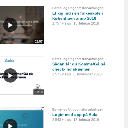
Børne- og Ungdomsforvaltningen
Et kig ind i en folkeskole i
København anno 2018
2.757 views
15. februar 2018
02:57
Børne- og Ungdomsforvaltningen
Sådan får du Komme/Gå på
check-ind skærmen
2.571 views
6. november 2020
01:10
Børne- og Ungdomsforvaltningen
Login med app på Aula
2.543 views
18. februar 2019