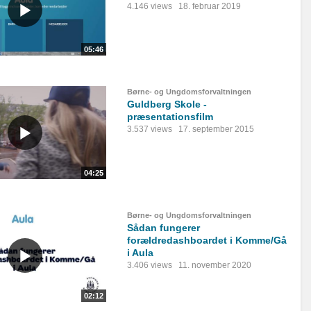
4.146 views
18. februar 2019
05:46
Børne- og Ungdomsforvaltningen
Guldberg Skole -
præsentationsfilm
3.537 views
17. september 2015
04:25
Børne- og Ungdomsforvaltningen
Sådan fungerer
forældredashboardet i Komme/Gå
i Aula
3.406 views
11. november 2020
02:12