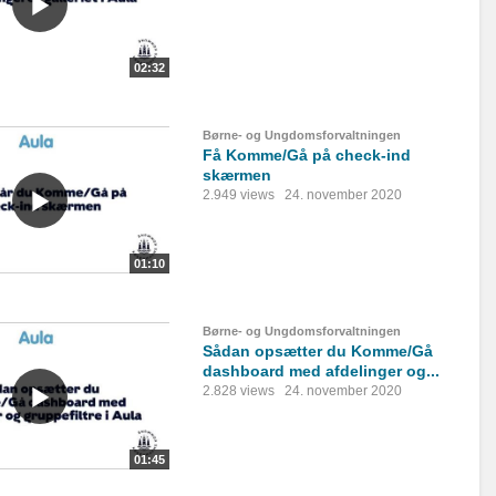
02:32
Børne- og Ungdomsforvaltningen
Få Komme/Gå på check-ind
skærmen
2.949 views
24. november 2020
01:10
Børne- og Ungdomsforvaltningen
Sådan opsætter du Komme/Gå
dashboard med afdelinger og...
2.828 views
24. november 2020
01:45