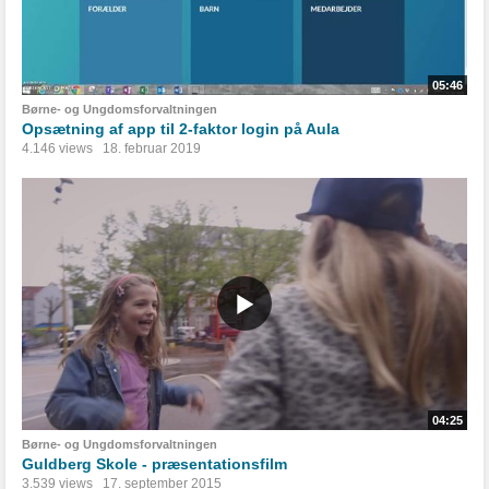
05:46
Børne- og Ungdomsforvaltningen
Opsætning af app til 2-faktor login på Aula
4.146 views
18. februar 2019
04:25
Børne- og Ungdomsforvaltningen
Guldberg Skole - præsentationsfilm
3.539 views
17. september 2015