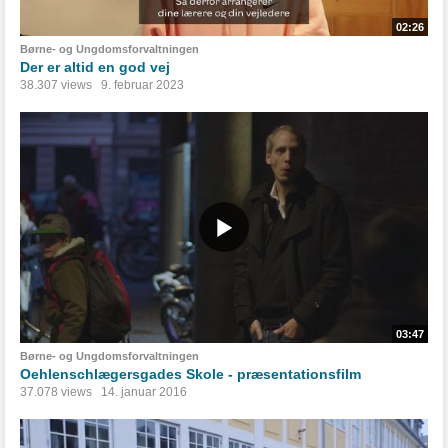
02:26
Børne- og Ungdomsforvaltningen
Der er altid en god vej
38.307 views
9. februar 2023
03:47
Børne- og Ungdomsforvaltningen
Oehlenschlægersgades Skole - præsentationsfilm
37.078 views
14. januar 2016