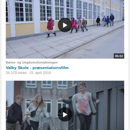
05:02
Børne- og Ungdomsforvaltningen
Valby Skole - præsentationsfilm
34.379 views
15. april 2016