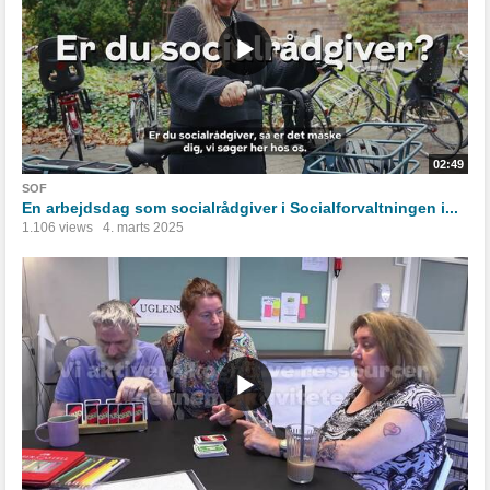
02:49
SOF
En arbejdsdag som socialrådgiver i Socialforvaltningen i...
1.106 views
4. marts 2025