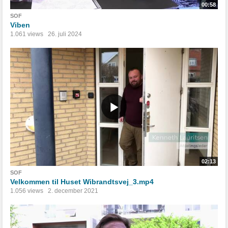
00:58
SOF
Viben
1.061 views
26. juli 2024
02:13
SOF
Velkommen til Huset Wibrandtsvej_3.mp4
1.056 views
2. december 2021