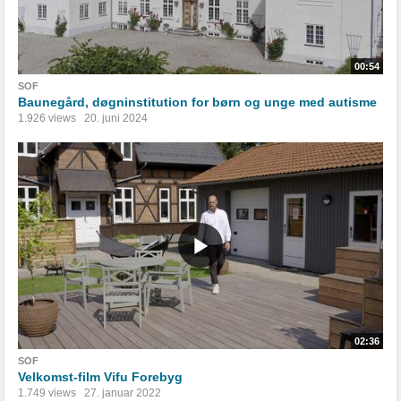
00:54
SOF
Baunegård, døgninstitution for børn og unge med autisme
1.926 views
20. juni 2024
02:36
SOF
Velkomst-film Vifu Forebyg
1.749 views
27. januar 2022