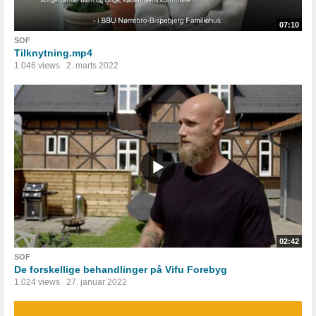
07:10
SOF
Tilknytning.mp4
1.046 views
2. marts 2022
02:42
SOF
De forskellige behandlinger på Vifu Forebyg
1.024 views
27. januar 2022