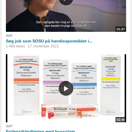
01:57
SOF
Søg job som SOSU på handicapområdet i...
1.466 views
17. november 2021
02:46
SOF
Epilepsihåndtering med buccolam