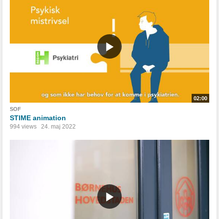
02:00
SOF
STIME animation
994 views
24. maj 2022