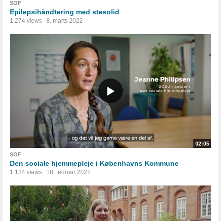
SOF
Epilepsihåndtering med stesolid
1.274 views
8. marts 2022
02:05
SOF
Den sociale hjemmepleje i Københavns Kommune
1.134 views
18. februar 2022