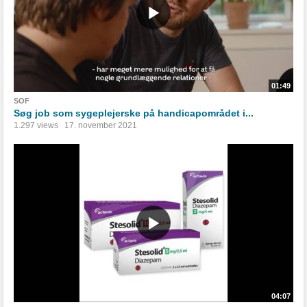
01:49
SOF
Søg job som sygeplejerske på handicapområdet i...
1.297 views
17. november 2021
04:07