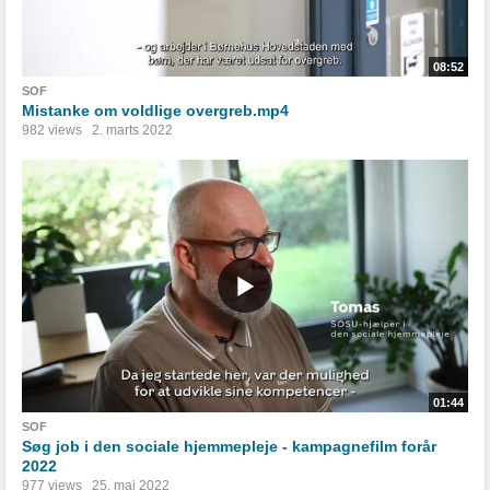
08:52
SOF
Mistanke om voldlige overgreb.mp4
982 views
2. marts 2022
01:44
SOF
Søg job i den sociale hjemmepleje - kampagnefilm forår
2022
977 views
25. maj 2022