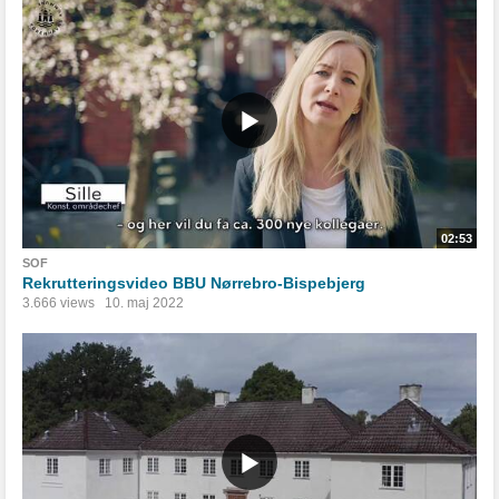
02:53
SOF
Rekrutteringsvideo BBU Nørrebro-Bispebjerg
3.666 views
10. maj 2022