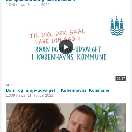
1.340 views
8. marts 2022
05:37
SOF
Børn_og_unge-udvalget_i_Københavns_Kommune
1.339 views
11. august 2022