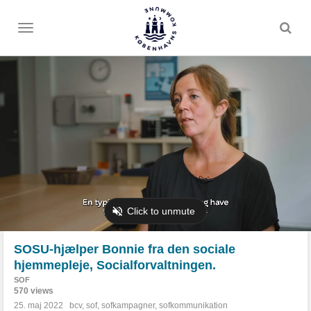
Toggle
menu
SOSU-hjælper Bonnie fra den sociale
hjemmepleje, Socialforvaltningen.
SOF
570 views
25. maj 2022
bcv
,
sof
,
sofkampagner
,
sofkommunikation