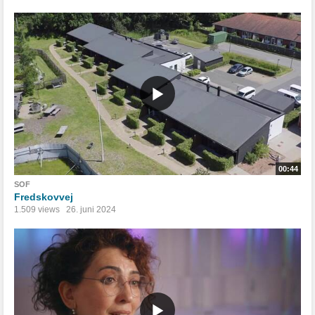
00:44
SOF
Fredskovvej
1.509 views
26. juni 2024