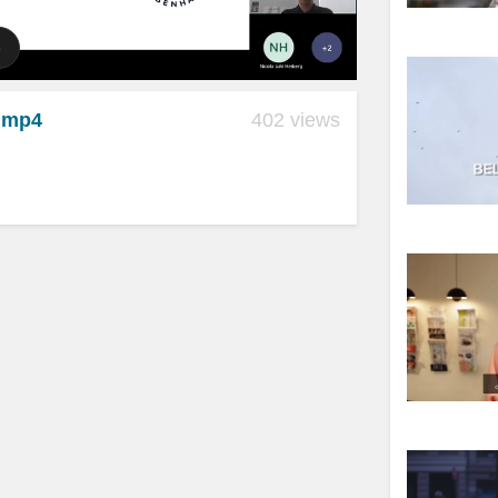
 .mp4
402 views