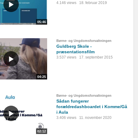
4.146 views
18. februar 2019
05:46
Børne- og Ungdomsforvaltningen
Guldberg Skole -
præsentationsfilm
3.537 views
17. september 2015
04:25
Børne- og Ungdomsforvaltningen
Sådan fungerer
forældredashboardet i Komme/Gå
i Aula
3.406 views
11. november 2020
02:12