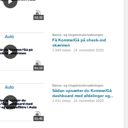
02:32
Børne- og Ungdomsforvaltningen
Få Komme/Gå på check-ind
skærmen
2.949 views
24. november 2020
01:10
Børne- og Ungdomsforvaltningen
Sådan opsætter du Komme/Gå
dashboard med afdelinger og...
2.831 views
24. november 2020
01:45