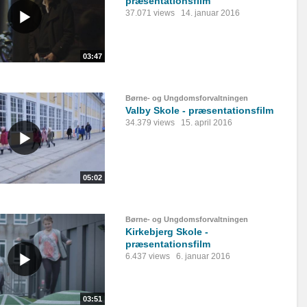
præsentationsfilm
37.071 views
14. januar 2016
03:47
Børne- og Ungdomsforvaltningen
Valby Skole - præsentationsfilm
34.379 views
15. april 2016
05:02
Børne- og Ungdomsforvaltningen
Kirkebjerg Skole -
præsentationsfilm
6.437 views
6. januar 2016
03:51