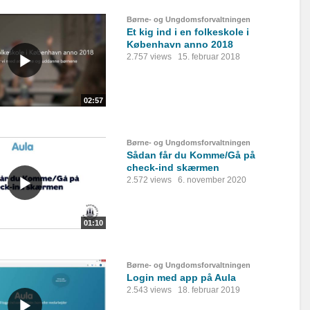
Børne- og Ungdomsforvaltningen
Et kig ind i en folkeskole i
København anno 2018
2.757 views
15. februar 2018
02:57
Børne- og Ungdomsforvaltningen
Sådan får du Komme/Gå på
check-ind skærmen
2.572 views
6. november 2020
01:10
Børne- og Ungdomsforvaltningen
Login med app på Aula
2.543 views
18. februar 2019