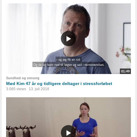
01:49
Sundhed og omsorg
Mød Kim 47 år og tidligere deltager i stressforløbet
3.085 views
13. juli 2018