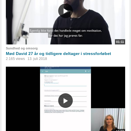
01:11
Sundhed og omsorg
Mød David 27 år og tidligere deltager i stressforløbet
2.165 views
13. juli 2018