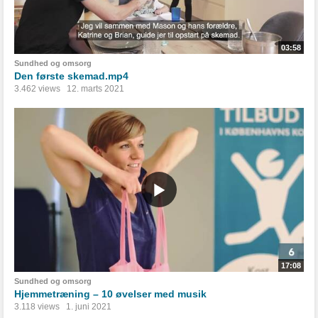
03:58
Sundhed og omsorg
Den første skemad.mp4
3.462 views
12. marts 2021
17:08
Sundhed og omsorg
Hjemmetræning – 10 øvelser med musik
3.118 views
1. juni 2021