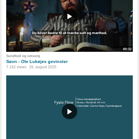
00:32
Sundhed og omsorg
Søvn - Ole Lukøjes gevinster
7.182 views
26. august 2025