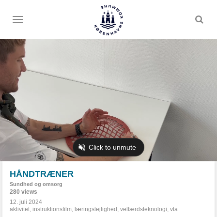
Toggle
menu
HÅNDTRÆNER
Sundhed og omsorg
280 views
12. juli 2024
aktivitet
,
instruktionsfilm
,
læringslejlighed
,
velfærdsteknologi
,
vta