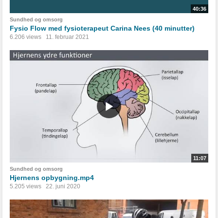
40:36
Sundhed og omsorg
Fysio Flow med fysioterapeut Carina Nees (40 minutter)
6.206 views
11. februar 2021
11:07
Sundhed og omsorg
Hjernens opbygning.mp4
5.205 views
22. juni 2020