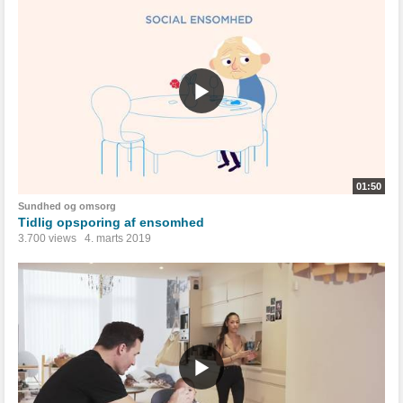
01:50
Sundhed og omsorg
Tidlig opsporing af ensomhed
3.700 views
4. marts 2019