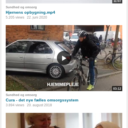
11:07
Sundhed og omsorg
Hjernens opbygning.mp4
5.205 views
22. juni 2020
03:12
Sundhed og omsorg
Cura - det nye fælles omsorgssystem
3.894 views
20. august 2018