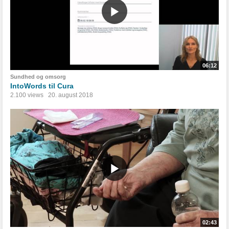
06:12
Sundhed og omsorg
IntoWords til Cura
2.100 views
20. august 2018
02:43