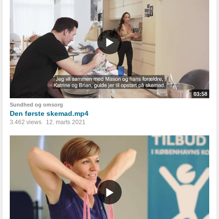
03:58
Sundhed og omsorg
Den første skemad.mp4
3.462 views
12. marts 2021