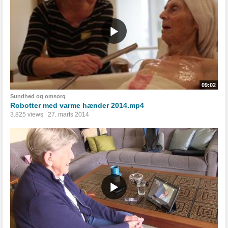
09:02
Sundhed og omsorg
Robotter med varme hænder 2014.mp4
3.825 views
27. marts 2014