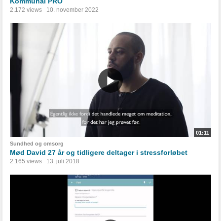
Kommunal PRO
2.172 views
10. november 2022
01:11
Sundhed og omsorg
Mød David 27 år og tidligere deltager i stressforløbet
2.165 views
13. juli 2018