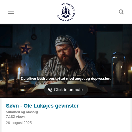
Toggle
menu
Søvn - Ole Lukøjes gevinster
Sundhed og omsorg
7.182 views
26. august 2025