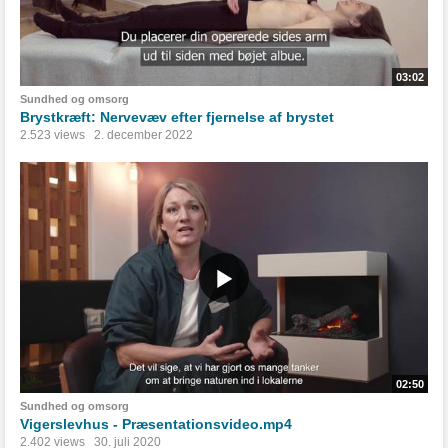
03:02
Sundhed og omsorg
Brystkræft: Nervevæv efter fjernelse af brystet
2.523 views
2. december 2022
02:50
Sundhed og omsorg
Vigerslevhus - Præsentationsvideo.mp4
2.402 views
30. juli 2020