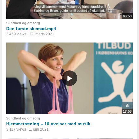
03:58
Sundhed og omsorg
Den første skemad.mp4
3.459 views
12. marts 2021
17:08
Sundhed og omsorg
Hjemmetræning – 10 øvelser med musik
3.117 views
1. juni 2021