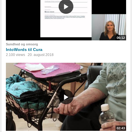
06:12
Sundhed og omsorg
IntoWords til Cura
2.100 views
20. august 2018
02:43