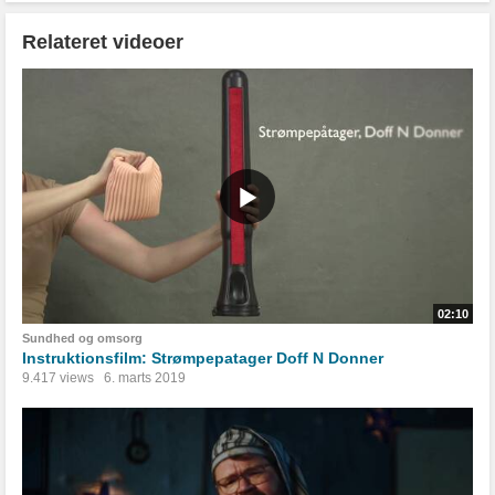
Relateret videoer
02:10
Sundhed og omsorg
Instruktionsfilm: Strømpepatager Doff N Donner
9.417 views
6. marts 2019