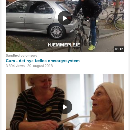
03:12
Sundhed og omsorg
Cura - det nye fælles omsorgssystem
3.894 views
20. august 2018