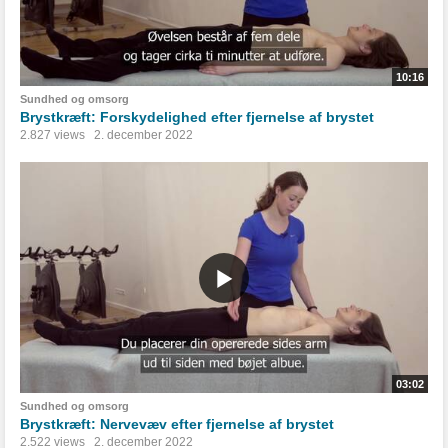
10:16
Sundhed og omsorg
Brystkræft: Forskydelighed efter fjernelse af brystet
2.827 views
2. december 2022
03:02
Sundhed og omsorg
Brystkræft: Nervevæv efter fjernelse af brystet
2.522 views
2. december 2022