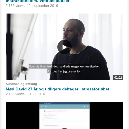
Instruktionsfilm: Vinduespudser
2.185 views
11. september 2019
01:11
Sundhed og omsorg
Mød David 27 år og tidligere deltager i stressforløbet
2.165 views
13. juli 2018