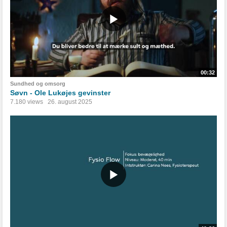
00:32
Sundhed og omsorg
Søvn - Ole Lukøjes gevinster
7.180 views
26. august 2025