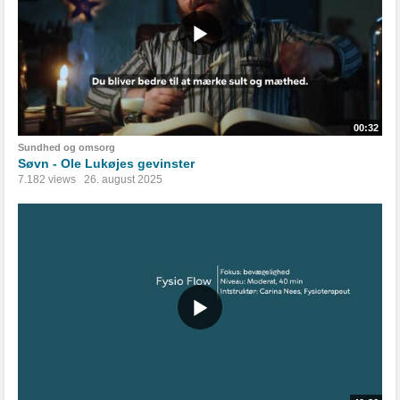
00:32
Sundhed og omsorg
Søvn - Ole Lukøjes gevinster
7.182 views
26. august 2025