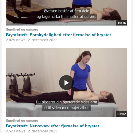
10:16
Sundhed og omsorg
Brystkræft: Forskydelighed efter fjernelse af brystet
2.829 views
2. december 2022
03:02
Sundhed og omsorg
Brystkræft: Nervevæv efter fjernelse af brystet
2.523 views
2. december 2022