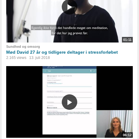
01:11
Sundhed og omsorg
Mød David 27 år og tidligere deltager i stressforløbet
2.165 views
13. juli 2018
06:12