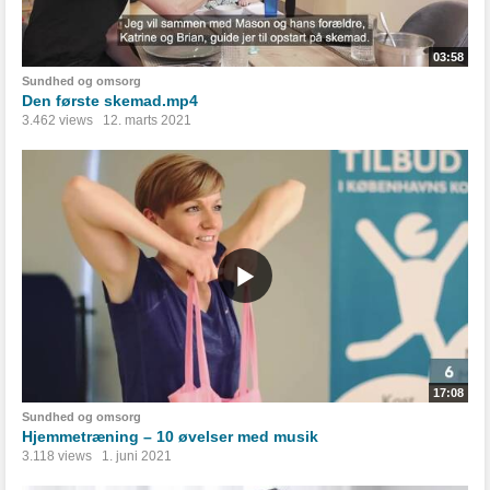
03:58
Sundhed og omsorg
Den første skemad.mp4
3.462 views
12. marts 2021
17:08
Sundhed og omsorg
Hjemmetræning – 10 øvelser med musik
3.118 views
1. juni 2021