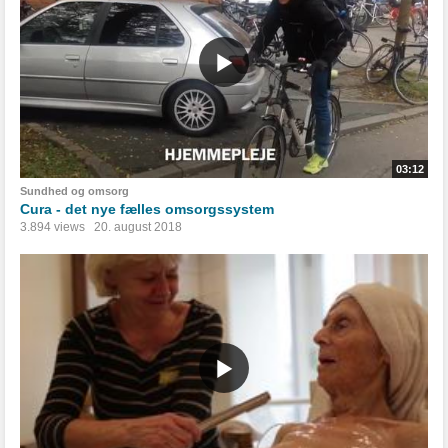
03:12
Sundhed og omsorg
Cura - det nye fælles omsorgssystem
3.894 views
20. august 2018