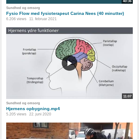
40:36
Sundhed og omsorg
Fysio Flow med fysioterapeut Carina Nees (40 minutter)
6.206 views
11. februar 2021
11:07
Sundhed og omsorg
Hjernens opbygning.mp4
5.205 views
22. juni 2020