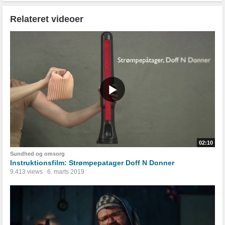
Relateret videoer
02:10
Sundhed og omsorg
Instruktionsfilm: Strømpepatager Doff N Donner
9.413 views
6. marts 2019