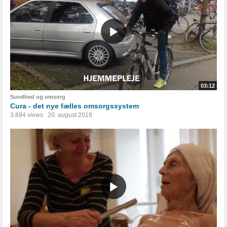
03:12
Sundhed og omsorg
Cura - det nye fælles omsorgssystem
3.894 views
20. august 2018