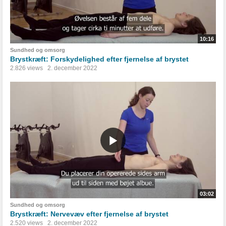
10:16
Sundhed og omsorg
Brystkræft: Forskydelighed efter fjernelse af brystet
2.826 views
2. december 2022
03:02
Sundhed og omsorg
Brystkræft: Nervevæv efter fjernelse af brystet
2.520 views
2. december 2022