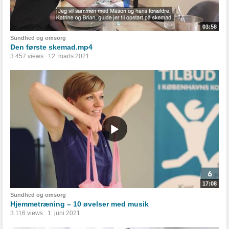
03:58
Sundhed og omsorg
Den første skemad.mp4
3.457 views
12. marts 2021
17:08
Sundhed og omsorg
Hjemmetræning – 10 øvelser med musik
3.116 views
1. juni 2021