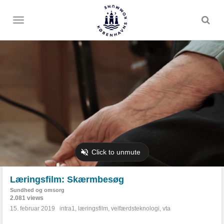
Toggle
menu
Læringsfilm: Skærmbesøg
Sundhed og omsorg
2.081 views
15. februar 2019
intra1
,
læringsfilm
,
velfærdsteknologi
,
vta