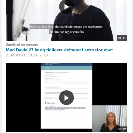
01:11
Sundhed og omsorg
Mød David 27 år og tidligere deltager i stressforløbet
2.165 views
13. juli 2018
06:12