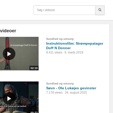
 videoer
Sundhed og omsorg
Instruktionsfilm: Strømpepatager
Doff N Donner
9.411 views
6. marts 2019
02:10
Sundhed og omsorg
Søvn - Ole Lukøjes gevinster
7.178 views
26. august 2025
00:32