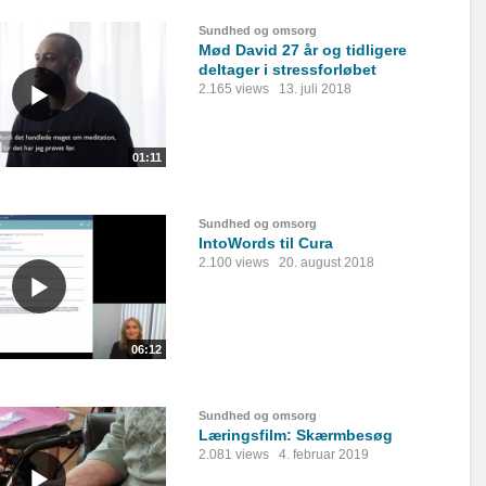
Sundhed og omsorg
Mød David 27 år og tidligere
deltager i stressforløbet
2.165 views
13. juli 2018
01:11
Sundhed og omsorg
IntoWords til Cura
2.100 views
20. august 2018
06:12
Sundhed og omsorg
Læringsfilm: Skærmbesøg
2.081 views
4. februar 2019