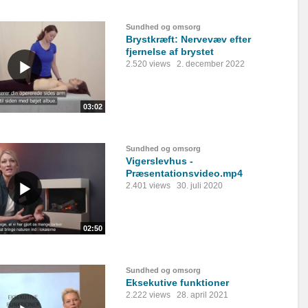
Sundhed og omsorg
Brystkræft: Nervevæv efter
fjernelse af brystet
2.520 views
2. december 2022
03:02
Sundhed og omsorg
Vigerslevhus -
Præsentationsvideo.mp4
2.401 views
30. juli 2020
02:50
Sundhed og omsorg
Eksekutive funktioner
2.222 views
28. april 2021