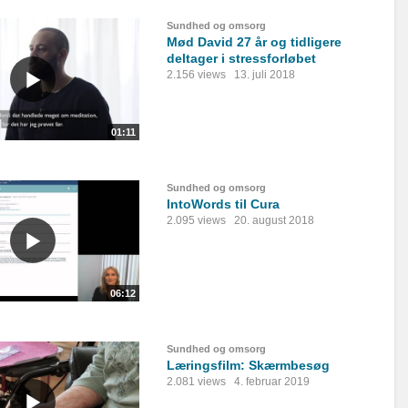
Sundhed og omsorg
Mød David 27 år og tidligere
deltager i stressforløbet
2.156 views
13. juli 2018
01:11
Sundhed og omsorg
IntoWords til Cura
2.095 views
20. august 2018
06:12
Sundhed og omsorg
Læringsfilm: Skærmbesøg
2.081 views
4. februar 2019