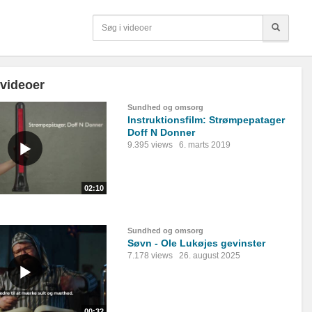
 videoer
Sundhed og omsorg
Instruktionsfilm: Strømpepatager
Doff N Donner
9.395 views
6. marts 2019
02:10
Sundhed og omsorg
Søvn - Ole Lukøjes gevinster
7.178 views
26. august 2025
00:32