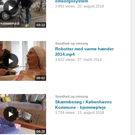
omsorgssystem
3.891 views
20. august 2018
03:12
Sundhed og omsorg
Robotter med varme hænder
2014.mp4
3.822 views
27. marts 2014
09:02
Sundhed og omsorg
Skærmbesøg i Københavns
Kommune - hjemmepleje
3.754 views
15. august 2018
04:28