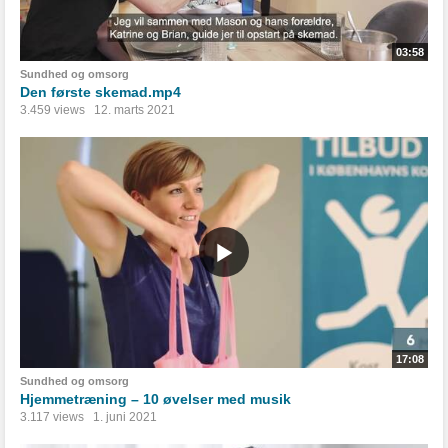
03:58
Sundhed og omsorg
Den første skemad.mp4
3.459 views
12. marts 2021
17:08
Sundhed og omsorg
Hjemmetræning – 10 øvelser med musik
3.117 views
1. juni 2021