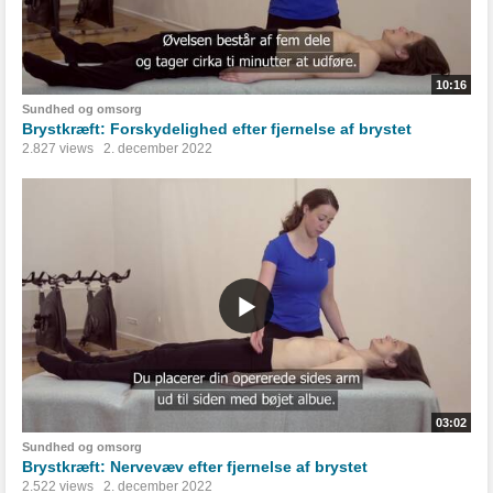
10:16
Sundhed og omsorg
Brystkræft: Forskydelighed efter fjernelse af brystet
2.827 views
2. december 2022
03:02
Sundhed og omsorg
Brystkræft: Nervevæv efter fjernelse af brystet
2.522 views
2. december 2022