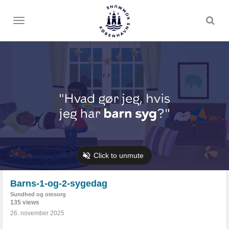
Toggle
menu
Barns-1-og-2-sygedag
Sundhed og omsorg
135 views
26. november 2025