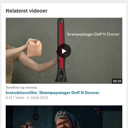
Relateret videoer
02:10
Sundhed og omsorg
Instruktionsfilm: Strømpepatager Doff N Donner
9.417 views
6. marts 2019