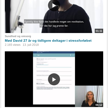
01:11
Sundhed og omsorg
Mød David 27 år og tidligere deltager i stressforløbet
2.165 views
13. juli 2018
06:12