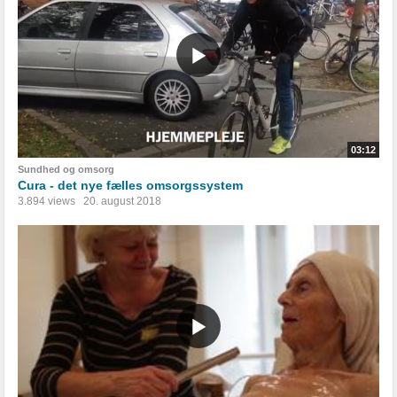
03:12
Sundhed og omsorg
Cura - det nye fælles omsorgssystem
3.894 views
20. august 2018