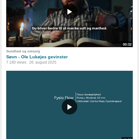
00:32
Sundhed og omsorg
Søvn - Ole Lukøjes gevinster
7.180 views
26. august 2025