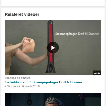
Relateret videoer
02:10
Sundhed og omsorg
Instruktionsfilm: Strømpepatager Doff N Donner
9.395 views
6. marts 2019