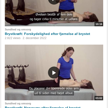
10:16
Sundhed og omsorg
Brystkræft: Forskydelighed efter fjernelse af brystet
2.822 views
2. december 2022
03:02
Sundhed og omsorg
Brystkræft: Nervevæv efter fjernelse af brystet