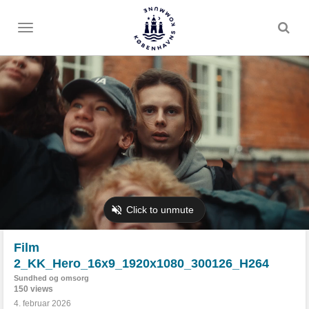
Toggle
menu
Film
2_KK_Hero_16x9_1920x1080_300126_H264
Sundhed og omsorg
150 views
4. februar 2026