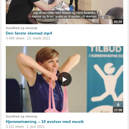
03:58
Sundhed og omsorg
Den første skemad.mp4
3.456 views
12. marts 2021
17:08
Sundhed og omsorg
Hjemmetræning – 10 øvelser med musik
3.111 views
1. juni 2021