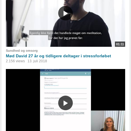
01:11
Sundhed og omsorg
Mød David 27 år og tidligere deltager i stressforløbet
2.156 views
13. juli 2018