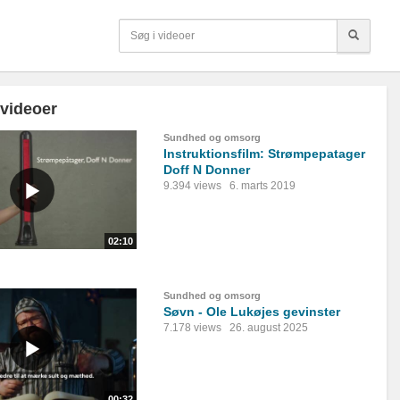
 videoer
Sundhed og omsorg
Instruktionsfilm: Strømpepatager
Doff N Donner
9.394 views
6. marts 2019
02:10
Sundhed og omsorg
Søvn - Ole Lukøjes gevinster
7.178 views
26. august 2025
00:32