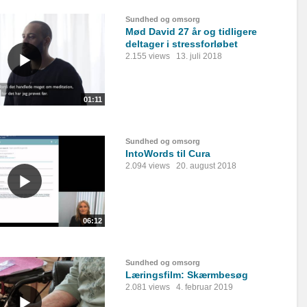
Sundhed og omsorg
Mød David 27 år og tidligere
deltager i stressforløbet
2.155 views
13. juli 2018
01:11
Sundhed og omsorg
IntoWords til Cura
2.094 views
20. august 2018
06:12
Sundhed og omsorg
Læringsfilm: Skærmbesøg
2.081 views
4. februar 2019