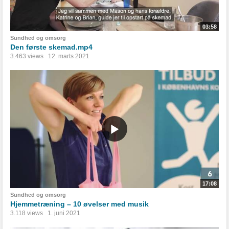
03:58
Sundhed og omsorg
Den første skemad.mp4
3.463 views
12. marts 2021
17:08
Sundhed og omsorg
Hjemmetræning – 10 øvelser med musik
3.118 views
1. juni 2021