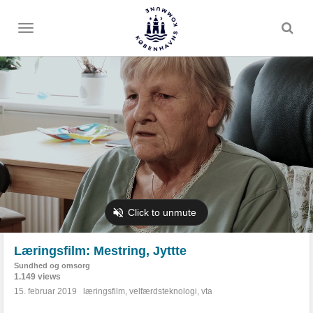
Toggle
menu
Læringsfilm: Mestring, Jyttte
Sundhed og omsorg
1.149 views
15. februar 2019
læringsfilm
,
velfærdsteknologi
,
vta