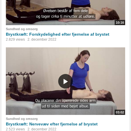
10:16
Sundhed og omsorg
Brystkræft: Forskydelighed efter fjernelse af brystet
2.829 views
2. december 2022
03:02
Sundhed og omsorg
Brystkræft: Nervevæv efter fjernelse af brystet
2.523 views
2. december 2022