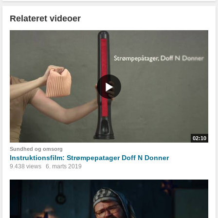
Relateret videoer
02:10
Sundhed og omsorg
Instruktionsfilm: Strømpepatager Doff N Donner
9.438 views
6. marts 2019