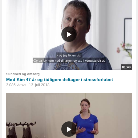
01:49
Sundhed og omsorg
Mød Kim 47 år og tidligere deltager i stressforløbet
3.086 views
13. juli 2018