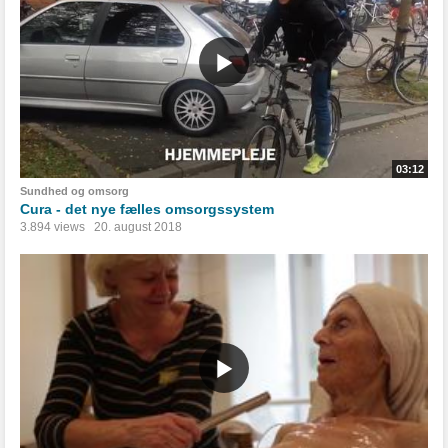
03:12
Sundhed og omsorg
Cura - det nye fælles omsorgssystem
3.894 views
20. august 2018