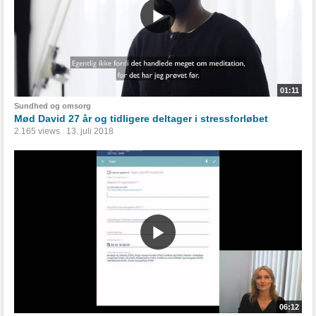
01:11
Sundhed og omsorg
Mød David 27 år og tidligere deltager i stressforløbet
2.165 views
13. juli 2018
06:12