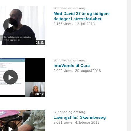
Sundhed og omsorg
Mød David 27 år og tidligere
deltager i stressforløbet
2.165 views
13. juli 2018
01:11
Sundhed og omsorg
IntoWords til Cura
2.099 views
20. august 2018
06:12
Sundhed og omsorg
Læringsfilm: Skærmbesøg
2.081 views
4. februar 2019