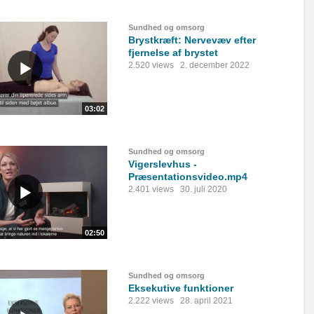
Sundhed og omsorg
Brystkræft: Nervevæv efter
fjernelse af brystet
2.520 views
2. december 2022
03:02
Sundhed og omsorg
Vigerslevhus -
Præsentationsvideo.mp4
2.401 views
30. juli 2020
02:50
Sundhed og omsorg
Eksekutive funktioner
2.222 views
28. april 2021