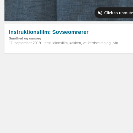
Instruktionsfilm: Sovseomrører
Sundhed og omsorg
11. september 2019
instruktionsfilm
,
køkken
,
velfærdsteknologi
,
vta