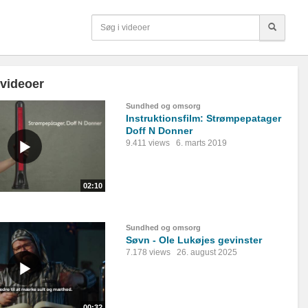
 videoer
Sundhed og omsorg
Instruktionsfilm: Strømpepatager
Doff N Donner
9.411 views
6. marts 2019
02:10
Sundhed og omsorg
Søvn - Ole Lukøjes gevinster
7.178 views
26. august 2025
00:32